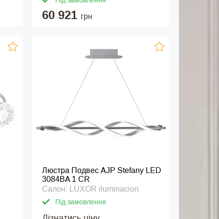
Під замовлення
60 921
грн
Люстра Подвес AJP Stefany LED
3084BA 1 CR
Салон: LUXOR iluminacion
Під замовлення
Дізнатись ціну