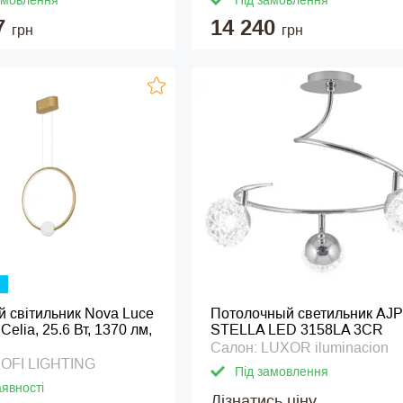
амовлення
Під замовлення
7
14 240
грн
грн
й світильник Nova Luce
Потолочный светильник AJP
Celia, 25.6 Вт, 1370 лм,
STELLA LED 3158LA 3CR
Салон: LUXOR iluminacion
SOFI LIGHTING
Під замовлення
аявності
Дізнатись ціну