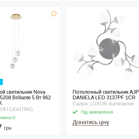
ой светильник Nova
Потолочный светильник AJP
5208 Brillante 5 Вт 962
DANIELA LED 3137PF 1CR
K
Салон: LUXOR iluminacion
SOFI LIGHTING
Під замовлення
аявності
Дізнатись ціну
7
грн