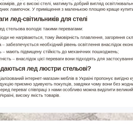
озмірів, де є високі стелі, матимуть добрий вигляд освітлювальн
одних лампочок. У приміщення з маленькою площею краще купити 
ги лед-світильників для стелі
ед стельова володіє такими перевагами:
іоди не нагріваються, тому ймовірність плавлення, загоряння ск
а – забезпечується необхідний рівень освітлення внаслідок еко
ь – мають підвищену стійкість до механічних пошкоджень;
ність – внаслідок цієї переваги вони підходять для застосуванн
даються лед люстри стельові?
алізований інтернет-магазин меблів в Україні пропонує вигідно 
дукцію приємно здивують покупців, завдяки чому вони без жод
Серед переваг співпраці з нами особливо можна виділити великий
Україні, високу якість товарів.