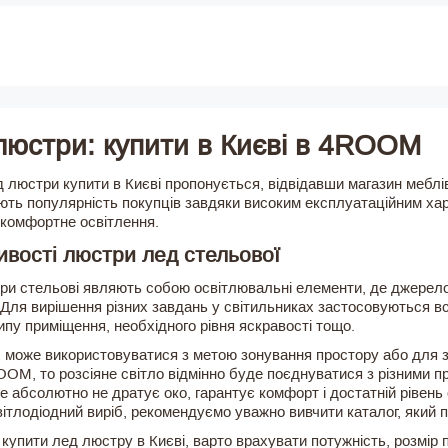
люстри: купити в Києві в 4ROOM
д люстри купити в Києві пропонується, відвідавши магазин мебл
ють популярність покупців завдяки високим експлуатаційним хар
 комфортне освітлення.
вості люстри лед стельової
ри стельові являють собою освітлювальні елементи, де джерело
Для вирішення різних завдань у світильниках застосовуються всі
ипу приміщення, необхідного рівня яскравості тощо.
б може використовуватися з метою зонування простору або для 
OOM, то розсіяне світло відмінно буде поєднуватися з різними 
ке абсолютно не дратує око, гарантує комфорт і достатній рівень
ітлодіодний виріб, рекомендуємо уважно вивчити каталог, який 
купити лед люстру в Києві, варто врахувати потужність, розмір 