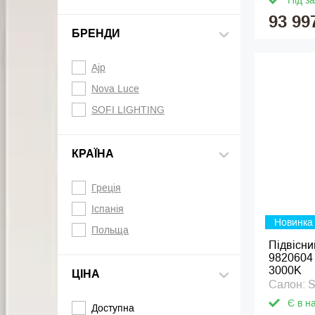
Під з
93 99
БРЕНДИ
Ajp
Nova Luce
SOFI LIGHTING
КРАЇНА
Греція
Іспанія
Новинка
Польща
Підвісни
9820604 
3000K
ЦІНА
Салон: 
Є в н
Доступна