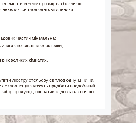
і елементи великих розмірів з безліччю
невеликі світлодіодні світильники.
ладових частин мінімальна;
номного споживання електрики;
я в невеликих кімнатах.
купити люстру стельову світлодіодну. Ціни на
них складнощів зможуть придбати вподобаний
 вибір продукції, оперативне доставлення по