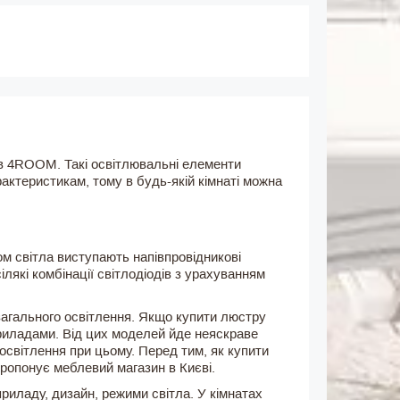
ів 4ROOM. Такі освітлювальні елементи
актеристикам, тому в будь-якій кімнаті можна
м світла виступають напівпровідникові
лякі комбінації світлодіодів з урахуванням
загального освітлення. Якщо купити люстру
приладами. Від цих моделей йде неяскраве
 освітлення при цьому. Перед тим, як купити
пропонує меблевий магазин в Києві.
приладу, дизайн, режими світла. У кімнатах