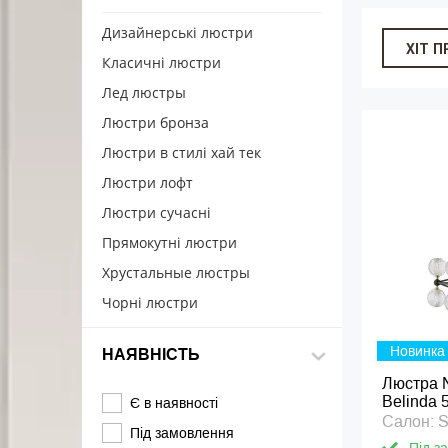
Дизайнерські люстри
ХІТ 
Класичні люстри
Лед люстры
Люстри бронза
Люстри в стилі хай тек
Люстри лофт
Люстри сучасні
Прямокутні люстри
Хрустальные люстры
Чорні люстри
Новинка
НАЯВНІСТЬ
Люстра 
Belinda 
Є в наявності
Салон: 
Під замовлення