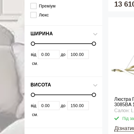
13 61
Преміум
Люкс
ШИРИНА
від
до
см.
ВИСОТА
Люстра 
3085BA 
від
до
Салон: L
см.
Під з
Дізнати