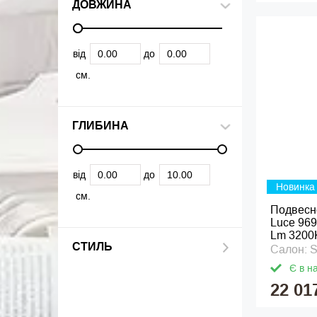
ДОВЖИНА
від
до
см.
ГЛИБИНА
від
до
Новинка
см.
Подвесн
Luce 969
Lm 3200
СТИЛЬ
Салон: 
Є в н
22 01