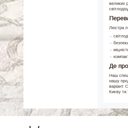
великих р
світлоді
Перева
Люстра л
світлод
безпек
міцніст
компакт
Де про
Наш спеці
нашу про
варіант. 
Києву та 