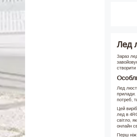
Лед 
Зараз ле
завойову
створити
Особли
Лед люст
прилади. 
потреб, т
Цей вирі
лед в 4R
світло, я
онлайн св
Перш ніж 