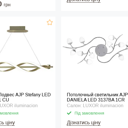
0
грн
Подвес AJP Stefany LED
Потолочный светильник AJP
1 CU
DANIELA LED 3137BA 1CR
UXOR iluminacion
Салон: LUXOR iluminacion
амовлення
Під замовлення
сь ціну
Дізнатись ціну