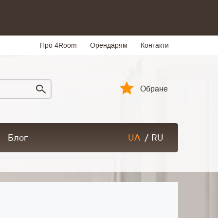
Про 4Room
Орендарям
Контакти
Обране
Блог
UA
/
RU