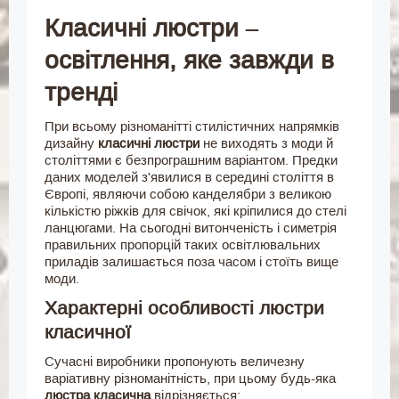
Класичні люстри –
освітлення, яке завжди в
тренді
При всьому різноманітті стилістичних напрямків
дизайну
класичні люстри
не виходять з моди й
століттями є безпрограшним варіантом. Предки
даних моделей з'явилися в середині століття в
Європі, являючи собою канделябри з великою
кількістю ріжків для свічок, які кріпилися до стелі
ланцюгами. На сьогодні витонченість і симетрія
правильних пропорцій таких освітлювальних
приладів залишається поза часом і стоїть вище
моди.
Характерні особливості люстри
класичної
Сучасні виробники пропонують величезну
варіативну різноманітність, при цьому будь-яка
люстра класична
відрізняється: