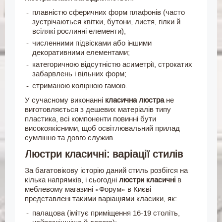
плавністю сферичних форм плафонів (часто
зустрічаються квітки, бутони, листя, гілки й
всілякі рослинні елементи);
численними підвісками або іншими
декоративними елементами;
категоричною відсутністю асиметрії, строкатих
забарвлень і вільних форм;
стриманою колірною гамою.
У сучасному виконанні
класична люстра
не
виготовляється з дешевих матеріалів типу
пластика, всі компоненти повинні бути
високоякісними, щоб освітлювальний прилад
сумлінно та довго служив.
Люстри класичні: варіації стилів
За багатовікову історію даний стиль розбігся на
кілька напрямків, і сьогодні
люстри класичні
в
меблевому магазині «Форум» в Києві
представлені такими варіаціями класики, як:
палацова (імітує приміщення 16-19 століть,