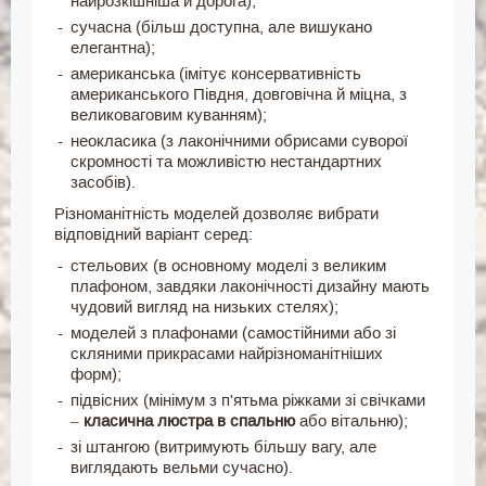
найрозкішніша й дорога);
сучасна (більш доступна, але вишукано
елегантна);
американська (імітує консервативність
американського Півдня, довговічна й міцна, з
великоваговим куванням);
неокласика (з лаконічними обрисами суворої
скромності та можливістю нестандартних
засобів).
Різноманітність моделей дозволяє вибрати
відповідний варіант серед:
стельових (в основному моделі з великим
плафоном, завдяки лаконічності дизайну мають
чудовий вигляд на низьких стелях);
моделей з плафонами (самостійними або зі
скляними прикрасами найрізноманітніших
форм);
підвісних (мінімум з п'ятьма ріжками зі свічками
–
класична люстра в спальню
або вітальню);
зі штангою (витримують більшу вагу, але
виглядають вельми сучасно).