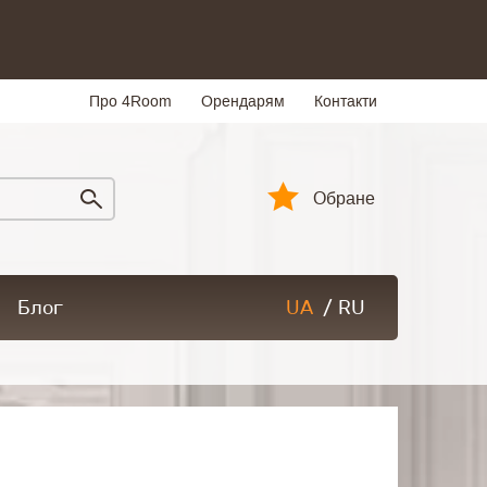
Про 4Room
Орендарям
Контакти
Обране
Блог
UA
/
RU