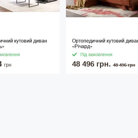
ичний кутовий диван
Ортопедичний кутовий дива
ь»
«Річард»
амовлення
Під замовлення
4
48 496 грн.
грн
48 496 грн