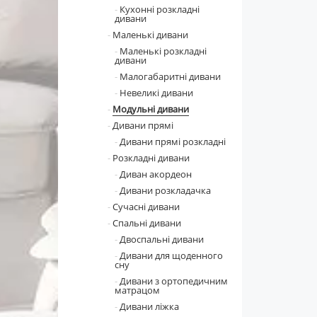
Кухонні розкладні
дивани
Маленькі дивани
Маленькі розкладні
дивани
Малогабаритні дивани
Невеликі дивани
Модульні дивани
Дивани прямі
Дивани прямі розкладні
Розкладні дивани
Диван акордеон
Дивани розкладачка
Сучасні дивани
Спальні дивани
Двоспальні дивани
Дивани для щоденного
сну
Дивани з ортопедичним
матрацом
Дивани ліжка