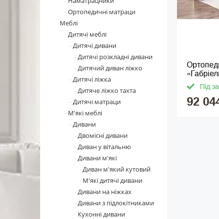
Наматрацники
Ортопедичні матраци
Меблі
Дитячі меблі
Дитячі дивани
Дитячі розкладні дивани
Ортопед
Дитячий диван ліжко
«Габріел
Дитячі ліжка
Під з
Дитяче ліжко тахта
92 04
Дитячі матраци
М'які меблі
Дивани
Двомісні дивани
Диван у вітальню
Дивани м'які
Диван м'який кутовий
М'які дитячі дивани
Дивани на ніжках
Дивани з підлокітниками
Кухонні дивани