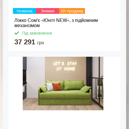
Новинка
Знижки
Хіт продажу
Ліжко Сом'є «Юніті NEW», з підйомним
механізмом
Під замовлення
37 291
грн