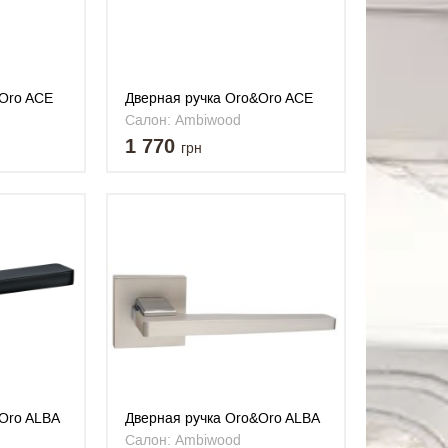
&Oro ACE
Дверная ручка Oro&Oro ACE
123-24E SCH
Салон: Ambiwood
1 770
грн
Oro ALBA
Дверная ручка Oro&Oro ALBA
068-15E MSN / CP
Салон: Ambiwood