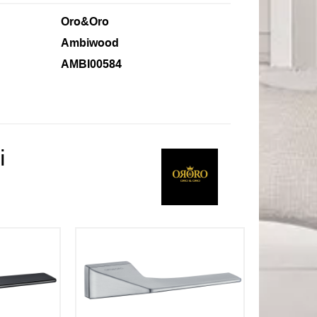
Oro&Oro
Ambiwood
AMBI00584
і