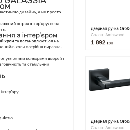
o GALASSIA
ром
частиною дизайну, а не просто
ршальний штрих інтер’єру: вона
Дверная ручка Oro
ть.
ння з інтер’єром
123-24E BLACK
Салон: Ambiwood
ий хром
та встановлюється на
1 892
грн
часний», коли потрібна виразна,
популярними кольорами дверей і
вговічність та стабільний
ль
 інтер’єру
дністю
Дверная ручка Oro&
068-15E BLACK / CP
Салон: Ambiwood