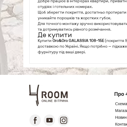
Добре працює в інтер’єрах квартири, приватн
студіях і готельних номерах.
Щоб зберегти покриття, достатньо протирати
уникайте порошків та жорстких губок.
Для точного монтажу зручно використовувати 
та дотримуватись рівного розмічання.
Де купити
Купити
Oro&Oro GALASSIA 108-15E
(покриття 
доставкою по Україні. Якщо потрібно — підкаже
фурнітуру під ваші двері.
Про 
Схема
Магаз
Новини
Конта