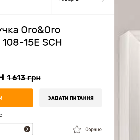
учка Oro&Oro
 108-15E SCH
рн
1 613 грн
И
ЗАДАТИ ПИТАННЯ
:
Обране