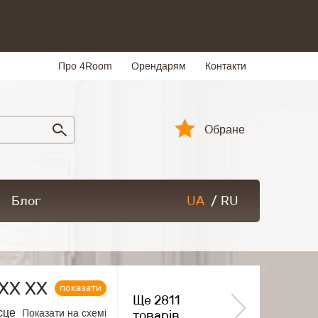
Про 4Room
Орендарям
Контакти
Обране
Блог
UA
/
RU
ХХ ХХ
показати
Ще 2811
сце
Показати на схемі
товарів