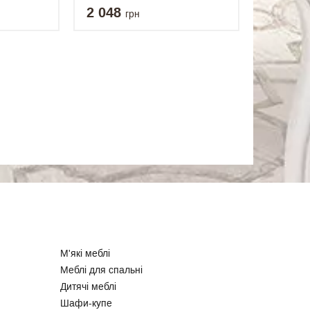
2 048
грн
М'які меблі
Меблі для спальні
Дитячі меблі
Шафи-купе