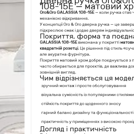
Дверна ручка Oro&Or
108-15E — матовий х
Oro&Oro GALASSIA 108-15E
— коли ручка стає 
механікою відкривання.
У концепції Oro & Oro дверна ручка — це заве
підкреслює смак і додає дверям індивідуальніс
Покриття, форма та поєдна
GALASSIA 108-15E
виконана у покритті
матов
квадратній розетці
. Це рішення під стиль «су
але акуратна фурнітура.
Покриття матовий хром добре поєднується з 
часто обирається для проєктів, де важлива до
зовнішній вигляд.
Чим відрізняється ця моде
зручний монтаж і просте обслуговування
візуальна сумісність із популярними стилями
стійкість покриття до щоденного зносу
гарний баланс дизайну та функціональності
практичність у приміщеннях з високою прохі
Догляд і практичність