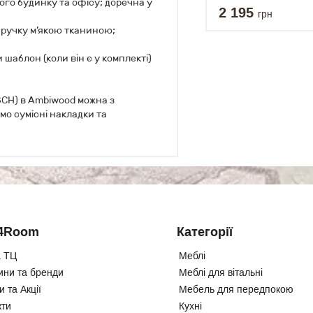
ого будинку та офісу; доречна у
2 195
грн
 ручку м’якою тканиною;
шаблон (коли він є у комплекті)
SCH) в Ambiwood можна з
мо сумісні накладки та
4Room
Категорії
 ТЦ
Меблі
ини та бренди
Меблі для вітальні
 та Акції
Мебель для передпокою
кти
Кухні