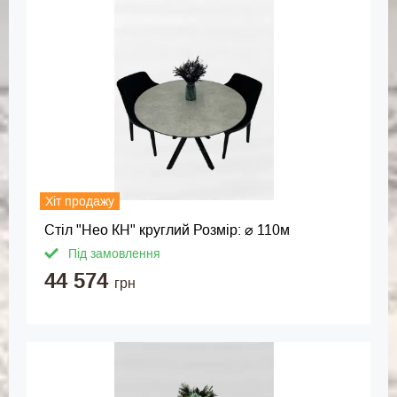
Хіт продажу
Стіл "Нео КН" круглий Розмір: ⌀ 110м
Під замовлення
44 574
грн