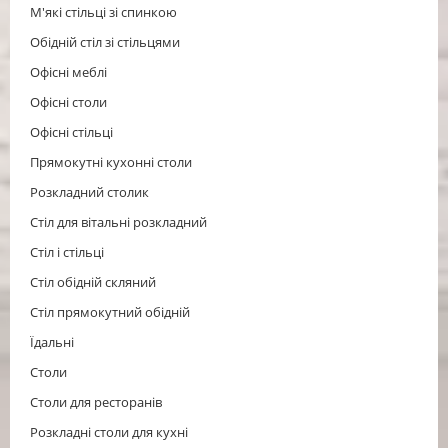
М'які стільці зі спинкою
Обідній стіл зі стільцями
Офісні меблі
Офісні столи
Офісні стільці
Прямокутні кухонні столи
Розкладний столик
Стіл для вітальні розкладний
Cтіл і стільці
Стіл обідній скляний
Стіл прямокутний обідній
Їдальні
Столи
Столи для ресторанів
Розкладні столи для кухні