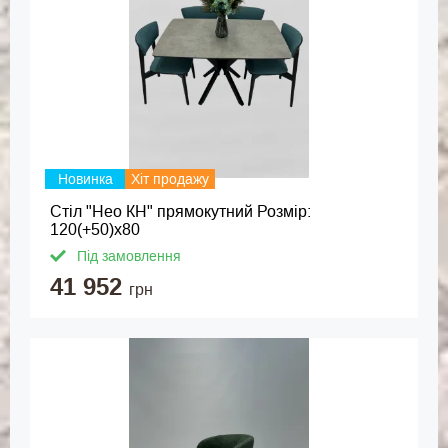
Новинка
Хіт продажу
Стіл "Нео КН" прямокутний Розмір:
120(+50)х80
Під замовлення
41 952
грн