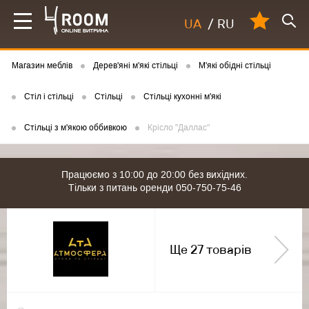
UA
/
RU
Магазин меблів
Дерев'яні м'які стільці
М'які обідні стільці
Cтіл і стільці
Стільці
Стільці кухонні м'які
Стільці з м'якою оббивкою
Крісло "Даллас"
Працюємо з 10:00 до 20:00 без вихідних.
Тільки з питань оренди 050-750-75-46
Ще 27 товарів