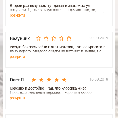
Второй раз покупаем тут диван и знакомые уж
покупали. Цены чуть кусаются, но делают скидки,
девочки звонят договариваются с директором. Спасибо!
розкрити
Качество - бомба ракета, процветания вам
Везунчик
20.09.2019
Всегда боялась зайти в этот магазин, так все красиво и
явно дорого. Увидела скидки на витрине и зашла, не
пожалела! Купила диван своей мечты!!! Девочки
розкрити
сделали СУПЕР цену, спасибо. Бегите в этот магазин,
пусть и ваши мечты станут реальностью. КАК ЖЕ Я
СЧАСТЛИВА)))))))
Олег П.
16.09.2019
Красиво и достойно. Рад, что классика жива.
Профессиональный персонал, хороший выбор.
розкрити