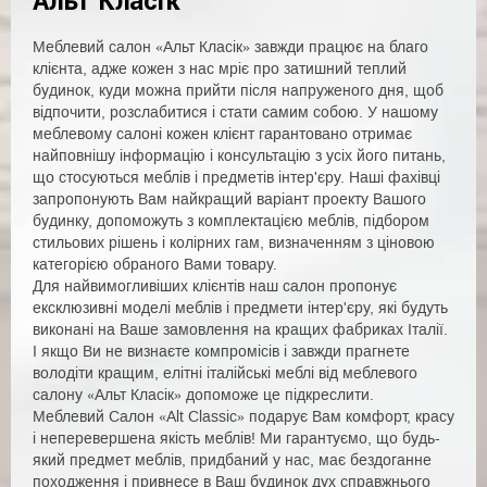
Альт Класік
Меблевий салон «Альт Класік» завжди працює на благо
клієнта, адже кожен з нас мріє про затишний теплий
будинок, куди можна прийти після напруженого дня, щоб
відпочити, розслабитися і стати самим собою. У нашому
меблевому салоні кожен клієнт гарантовано отримає
найповнішу інформацію і консультацію з усіх його питань,
що стосуються меблів і предметів інтер'єру. Наші фахівці
запропонують Вам найкращий варіант проекту Вашого
будинку, допоможуть з комплектацією меблів, підбором
стильових рішень і колірних гам, визначенням з ціновою
категорією обраного Вами товару.
Для найвимогливіших клієнтів наш салон пропонує
ексклюзивні моделі меблів і предмети інтер'єру, які будуть
виконані на Ваше замовлення на кращих фабриках Італії.
І якщо Ви не визнаєте компромісів і завжди прагнете
володіти кращим, елітні італійські меблі від меблевого
салону «Альт Класік» допоможе це підкреслити.
Меблевий Салон «Alt Classic» подарує Вам комфорт, красу
і неперевершена якість меблів! Ми гарантуємо, що будь-
який предмет меблів, придбаний у нас, має бездоганне
походження і привнесе в Ваш будинок дух справжнього