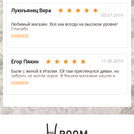
Лукнъянец Вера
03.07.2019
Любимый магазин. Все как всегда на высоком уровне!
Спасибо
розкрити
Егор Пякин
11.06.2019
Были с женой в Италии. Ей там приглянулся диван, но
забрать не могли чужое. В Вашем магазине нашли и
заказали такой же. Она счастлива, я тоже.
розкрити