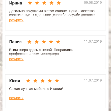
Ирина
09.08.2019
Довольна покупками в этом салоне. Цена - качество
соответствует. Отдельное ,спасибо, службе доставки,
ребята молодцы. Буду советовать знакомым.
розкрити
Менеджеры - умницы!
Павел
11.07.2019
Были вчера здесь с женой. Понравился
профессионализм менеджера.
розкрити
Юлия
11.07.2019
Самая лучшая мебель с Италии!
розкрити