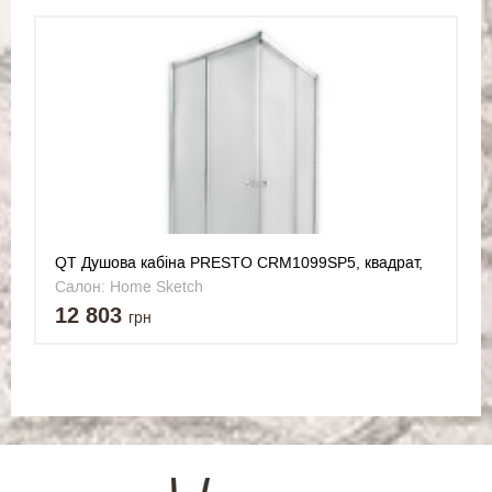
QT Душова кабіна PRESTO CRM1099SP5, квадрат,
90x90, скло 5мм Pear + QT Dry FA304-700 Лінійний
Салон: Home Sketch
трап, акційний набір
12 803
грн