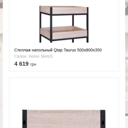
Cтеллаж напольный Qtap Taurus 500х800х350
Whitish oak QT24752SN800WO
Салон: Home Sketch
4 619
грн