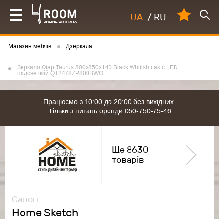
UA
/
RU
Магазин меблів
Дзеркала
Зеркало Qtap Taurus 800х850х140 Black Whitish oak с LED
подсветкой QT2478ZP800BWO
Працюємо з 10:00 до 20:00 без вихідних.
Тільки з питань оренди 050-750-75-46
Ще 8630
товарів
Салон
Home Sketch