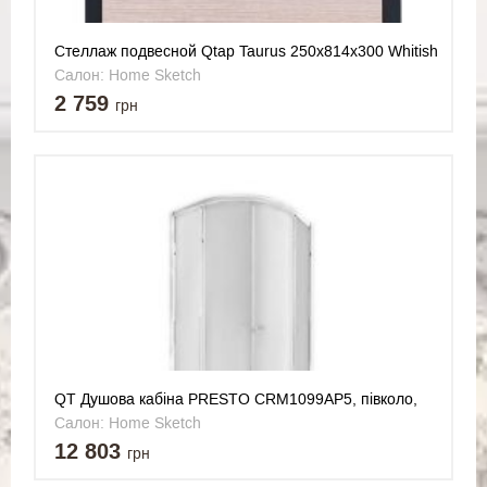
Cтеллаж подвесной Qtap Taurus 250х814х300 Whitish
oak QT24762SP814WO
Салон: Home Sketch
2 759
грн
QT Душова кабіна PRESTO CRM1099AP5, півколо,
90x90, скло 5мм Pear + QT Dry FA304-700 Лінійний
Салон: Home Sketch
трап, акційний набір
12 803
грн