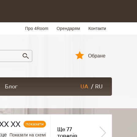
Про 4Room
Орендарям
Контакти
Обране
Блог
UA
/
RU
ХХ ХХ
показати
Ще 77
сце
Показати на схемі
товарів