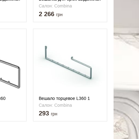
L607
Салон: Combina
2 266
грн
360
Вешало торцевое L360 1
Салон: Combina
293
грн