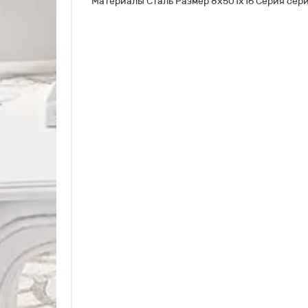
Материалы Сталь Размер 8х501х16 Серия сер