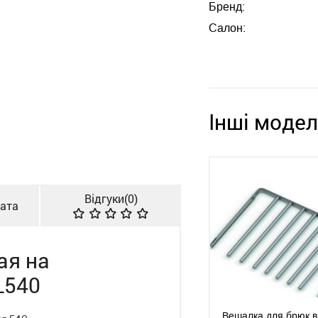
Бренд:
Салон:
Інші модел
Відгуки(
0
)
лата
ая на
L540
Вешалка для брюк 