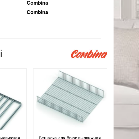
Combina
Combina
і
выдвижная
Вешалка для брюк выдвижная