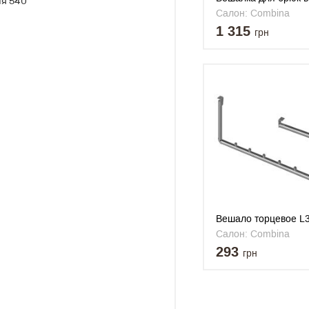
ия 540
L550
Салон: Combina
1 315
грн
Вешало торцевое L
Салон: Combina
293
грн