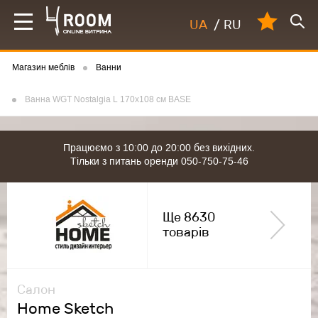
UA
/
RU
Магазин меблів
Ванни
Ванна WGT Nostalgia L 170x108 cм BASE
Працюємо з 10:00 до 20:00 без вихідних.
Тільки з питань оренди 050-750-75-46
Ще 8630
товарів
Салон
Home Sketch