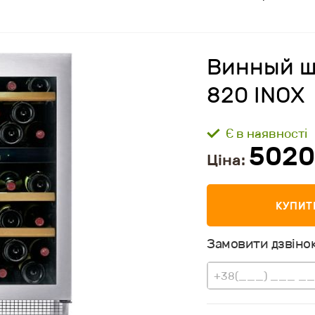
Винный ш
820 INOX
Є в наявності
502
Ціна:
КУПИТ
Замовити дзвінок