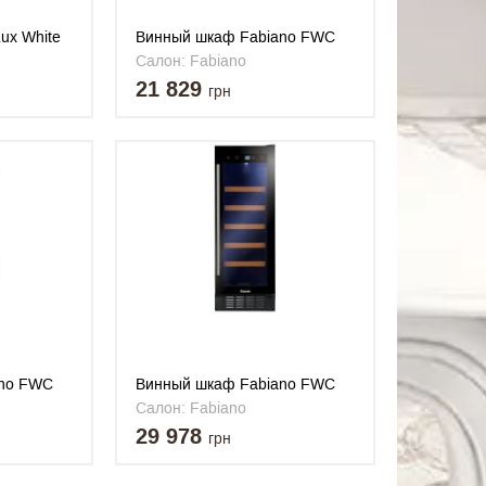
ux White
Винный шкаф Fabiano FWC
145 Black
Салон: Fabiano
21 829
грн
ano FWC
Винный шкаф Fabiano FWC
295 Black
Салон: Fabiano
29 978
грн