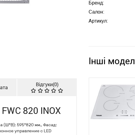
Бренд:
Салон:
Артикул:
Інші модел
Відгуки(
0
)
лата
 FWC 820 INOX
(Ш*В): 595*820 мм., Фасад:
тронное управление с LED