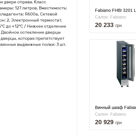
и двери справа. Класс
меры: 127 литров, Вместимость:
Fabiano FHBI 3201 L
 хладагента: R600a, Сетевой
Салон: Fabiano
он: 2, Электронный термостат,
20 233
грн
°С до +12°С / Нижнее отделение
ы, Двойное остекление дверцы
 дверцы, которая препятствует
вянные выдвижные полки: 3 шт.
Винный шкаф Fabi
145 Inox
Салон: Fabiano
20 929
грн