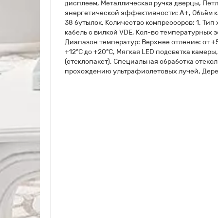
дисплеем, Металлическая ручка дверцы, Петл
энергетической эффективности: А+, Объём ка
38 бутылoк, Количество компрессоров: 1, Тип
кабель с вилкой VDE, Кол-во температурных з
Диапазон температур: Верхнее отление: от +5
+12°С до +20°С, Мягкая LED подсветка камер
(стеклопакет), Специальная обработка стекол
прохождению ультрафиолетовых лучей, Дере