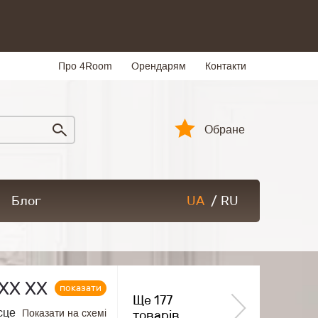
Про 4Room
Орендарям
Контакти
Обране
Блог
UA
/
RU
ХХ ХХ
показати
Ще 177
сце
Показати на схемі
товарів