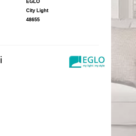
EGLO
City Light
48655
і