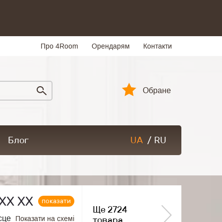
Про 4Room
Орендарям
Контакти
Обране
Блог
UA
/
RU
ХХ ХХ
показати
Ще 2724
сце
Показати на схемі
товара