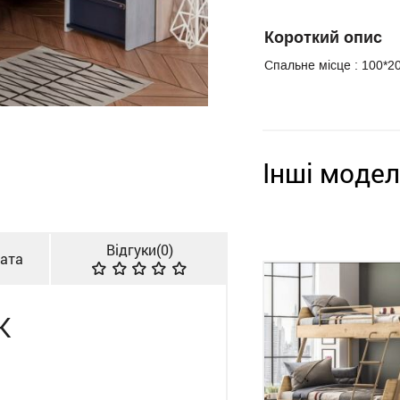
Короткий опис
Спальне місце : 100*
Інші модел
Відгуки(
0
)
лата
K