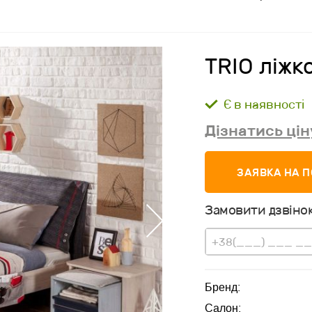
TRIO ліжк
Є в наявності
Дізнатись цін
ЗАЯВКА НА 
Замовити дзвінок
Бренд:
Салон: