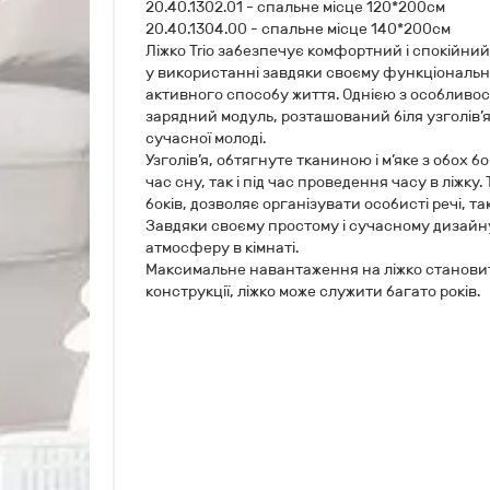
20.40.1302.01 - спальне місце 120*200см
20.40.1304.00 - спальне місце 140*200см
Ліжко Trio забезпечує комфортний і спокійний 
у використанні завдяки своєму функціональн
активного способу життя. Однією з особливос
зарядний модуль, розташований біля узголів’я
сучасної молоді.
Узголів’я, обтягнуте тканиною і м’яке з обох б
час сну, так і під час проведення часу в ліжк
боків, дозволяє організувати особисті речі, та
Завдяки своєму простому і сучасному дизайну
атмосферу в кімнаті.
Максимальне навантаження на ліжко становить
конструкції, ліжко може служити багато років.