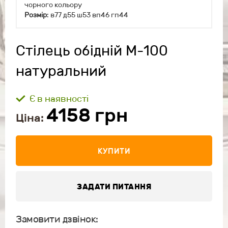
чорного кольору
Розмір
: в77 д55 ш53 вп46 гп44
Стілець обідній М-100
натуральний
Є в наявності
4158
грн
Ціна:
КУПИТИ
ЗАДАТИ ПИТАННЯ
Замовити дзвінок: