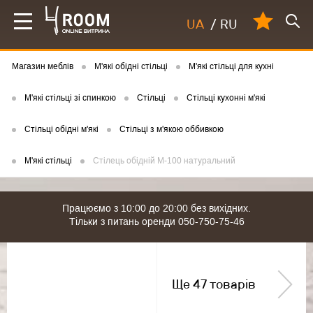
UA
/
RU
Магазин меблів
М'які обідні стільці
М'які стільці для кухні
М'які стільці зі спинкою
Стільці
Стільці кухонні м'які
Стільці обідні м'які
Стільці з м'якою оббивкою
М'які стільці
Стілець обідній М-100 натуральний
Працюємо з 10:00 до 20:00 без вихідних.
Тільки з питань оренди 050-750-75-46
Ще 47 товарів