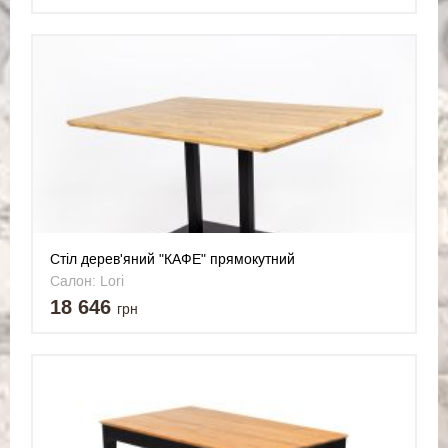
Стіл дерев'яний "КАФЕ" прямокутний
Салон: Lori
18 646
грн