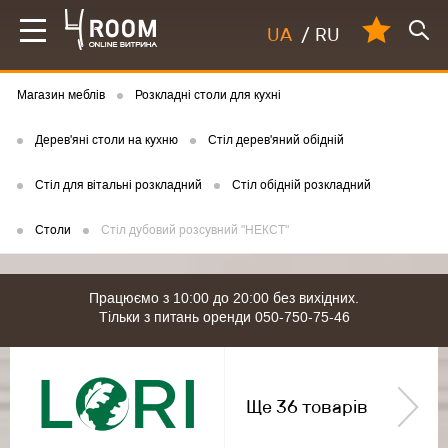
UA
/
RU
Магазин меблів
Розкладні столи для кухні
Дерев'яні столи на кухню
Стіл дерев'яний обідній
Стіл для вітальні розкладний
Стіл обідній розкладний
Столи
Стіл дубовий розсувний "НЕКСТ"
Працюємо з 10:00 до 20:00 без вихідних.
Тільки з питань оренди 050-750-75-46
Ще 36 товарів