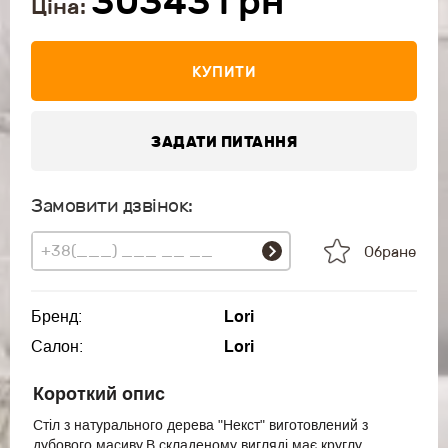
30343
грн
Ціна:
КУПИТИ
ЗАДАТИ ПИТАННЯ
Замовити дзвінок:
Обране
Бренд:
Lori
Салон:
Lori
Короткий опис
Стіл з натурального дерева "Некст" виготовлений з
дубового масиву.В складеному вигляді має круглу