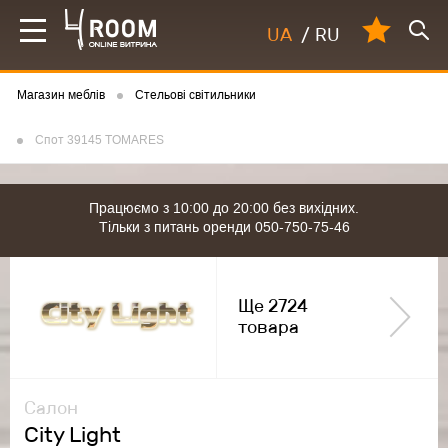
UA
/
RU
Магазин меблів
Стельові світильники
Спот 39145 TOMARES
Працюємо з 10:00 до 20:00 без вихідних.
Тільки з питань оренди 050-750-75-46
Ще 2724
товара
Салон
City Light