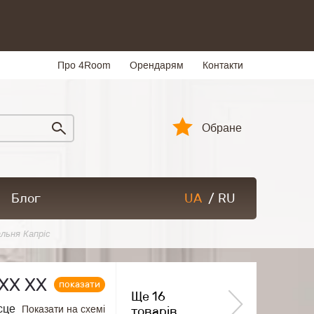
Про 4Room
Орендарям
Контакти
Обране
Блог
UA
/
RU
льня Капріс
ХХ ХХ
показати
Ще 16
сце
Показати на схемі
товарів