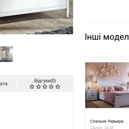
Інші модел
Відгуки(
0
)
лата
Cпальня Ривьера
Салон: DLM