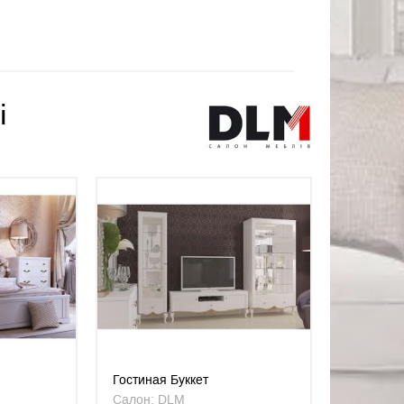
і
Гостиная Буккет
Салон: DLM