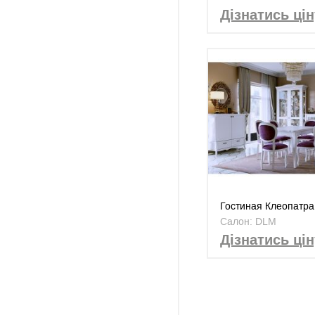
Дізнатись цін
Гостиная Клеопатра
Салон: DLM
Дізнатись цін