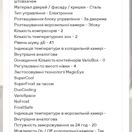
штовхачем
Матеріал дверей / фасаду / кришки - Сталь
Тип управління - Електронне
Розташування блоку управління - За дверима
Розташування морозильної камери - Збоку
Кількість компресорів - 2
Кількість температурних зон - 2
Рівень шуму, дБ - 41
Індикація температури в холодильній камері -
Внутрішня аналогова
Оснащення Кількість контейнерів VarioBox - 0
Регульовані по висоті ніжки - 4
Застосовувані технології MagicEye
SuperCool
SuperFrost за часом
DuoCooling
VarioSpace
NoFrost
FrostSafe
Індикація температури в морозильній камері -
Внутрішня аналогова
Потужність заморожування за 24 год - 20
Можливість On / Off холодильної камери - Так