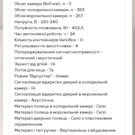
Обсяг камери BioFresh, л - 0
Обсяг холодильної камери, л - 383
Об'єм морозильної камери, л - 257
Напруга, В - 220-240
Потужність споживана, Вт - 402,5
Час автономної роботи, ч - 24
Кількість контейнерів VarioBox - 0
Регульовані по висоті ніжки - 4
Попереджувальний сигнал несправності -
оптичний і акустичний
Захист від дітей - Ні
Лоток для яєць - Та
Режим "Відпустка" - Немає
Сигналізація відкритих дверей в холодильній
камері - Ні
Сигналізація відкритих дверей в морозильній
камері - Акустична
Матеріал полиць в холодильній камері - Скло
Матеріал полиць в морозильній камері - Скло
Матеріал дверних полиць - Скло з пластиковим
обрамленням
Матеріал і тип ручки - Вертикальна з вбудованим