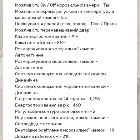
Можливість On / Off морозильної камери - Так
Можливість окремо регулювати температуру в
морозильній камері - Так
Навішування дверей (ліва, права) - Ліва / Права
Можливість перенавешиванія двері - Ні
Клас енергоспоживання - A +
Кліматичний клас - SN-T
Розморожування холодильної камери -
Автоматичне
Розморожування морозильної камери -
Автоматичне
Система охолодження холодильної камери -
Динамічна
Система охолодження морозильної камери -
Динамічна
Енергоспоживання за 24 години - 1,258
Енергоспоживання за рік - 460
Регульовані контури охолодження - 2
Внутрішнє освітлення холодильної камери -
Світлодіодне стельове
Внутрішнє освітлення морозильної камери - Ні
Довжина кабелю, см - 210