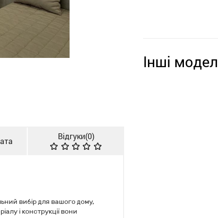
Інші модел
Відгуки(
0
)
лата
льний вибір для вашого дому,
іалу і конструкції вони