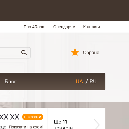
Про 4Room
Орендарям
Контакти
Обране
Блог
UA
/
RU
ХХ ХХ
показати
Ще 11
сце
Показати на схемі
товарів