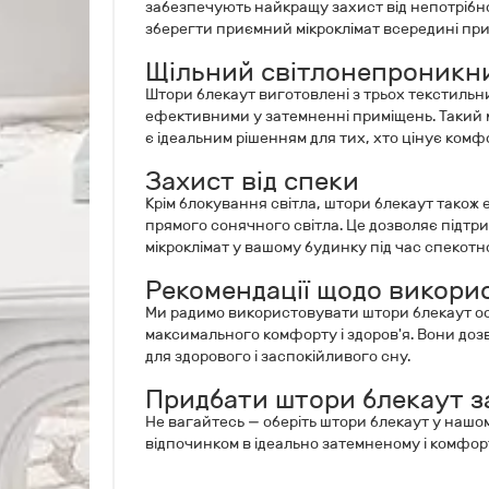
забезпечують найкращу захист від непотрібно
зберегти приємний мікроклімат всередині пр
Щільний світлонепроникни
Штори блекаут виготовлені з трьох текстильн
ефективними у затемненні приміщень. Такий м
є ідеальним рішенням для тих, хто цінує комф
Захист від спеки
Крім блокування світла, штори блекаут також
прямого сонячного світла. Це дозволяє підт
мікроклімат у вашому будинку під час спекотно
Рекомендації щодо викори
Ми радимо використовувати штори блекаут ос
максимального комфорту і здоров'я. Вони доз
для здорового і заспокійливого сну.
Придбати штори блекаут з
Не вагайтесь — оберіть штори блекаут у нашо
відпочинком в ідеально затемненому і комфор