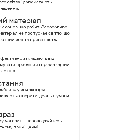
го світла і допомагають
иміщення.
й матеріал
их основ, що робить їх особливо
атеріал не пропускає світло, що
ортний сон та приватність.
 ефективно захищають від
римувати приємний і прохолодний
го літа.
стання
обливо у спальні для
воляють створити ідеальні умови
араз
му магазині і насолоджуйтесь
тному приміщенні.