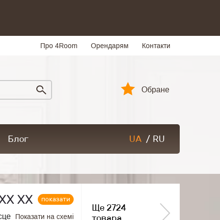
Про 4Room
Орендарям
Контакти
Обране
Блог
UA
/
RU
ХХ ХХ
показати
Ще 2724
сце
Показати на схемі
товара