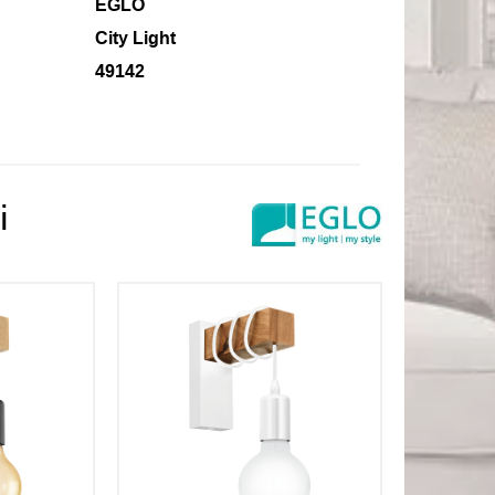
EGLO
City Light
49142
і