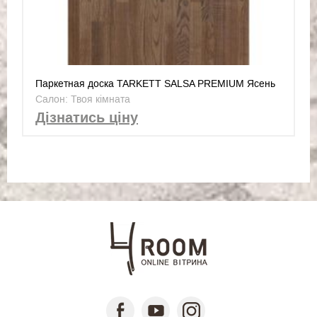
Паркетная доска TARKETT SALSA PREMIUM Ясень
Гранат 550170005
Салон: Твоя кімната
Дізнатись ціну