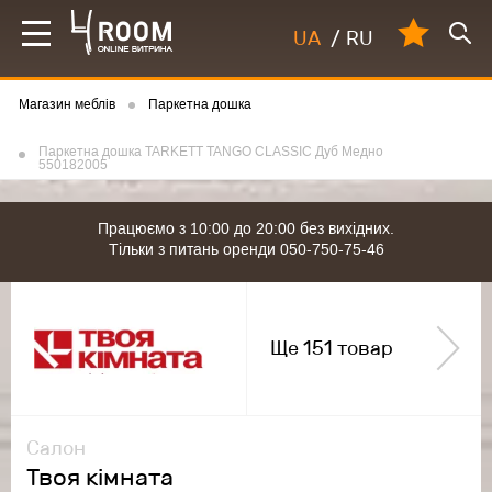
UA
/
RU
Магазин меблів
Паркетна дошка
Паркетна дошка TARKETT TANGO CLASSIC Дуб Mедно
550182005
Працюємо з 10:00 до 20:00 без вихідних.
Тільки з питань оренди 050-750-75-46
Ще 151 товар
Салон
Твоя кімната