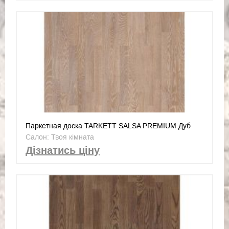
Паркетная доска TARKETT SALSA PREMIUM Дуб
Яшма 550170004
Салон: Твоя кімната
Дізнатись ціну