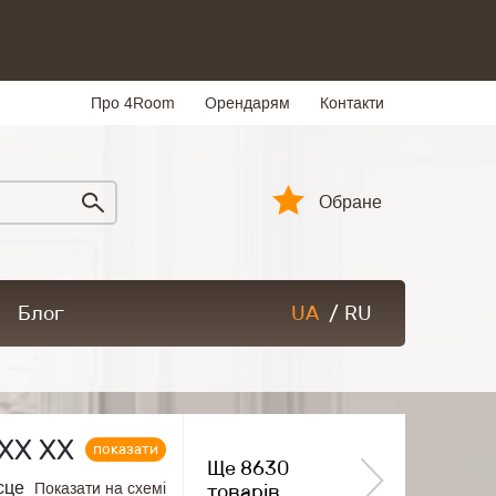
Про 4Room
Орендарям
Контакти
Обране
Блог
UA
/
RU
ХХ ХХ
показати
Ще 8630
сце
Показати на схемі
товарів