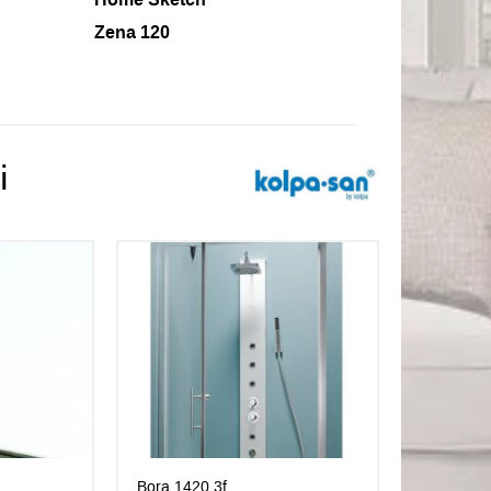
Zena 120
і
Bora 1420 3f