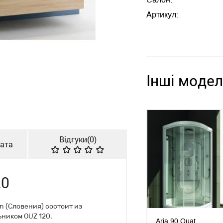
Артикул:
Інші модел
Відгуки(
0
)
лата
20
n (Словения) состоит из
ьником OUZ 120.
Aria 90 Quat