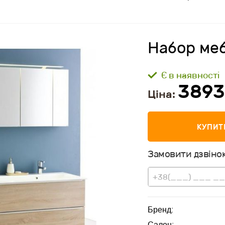
Набор меб
Є в наявності
3893
Ціна:
КУПИТ
Замовити дзвінок
Бренд:
Салон: