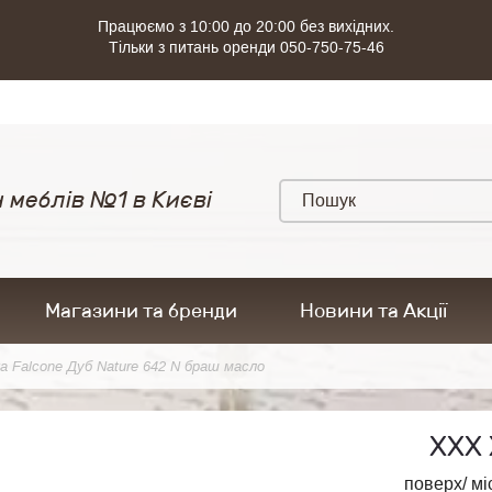
Працюємо з 10:00 до 20:00 без вихідних.
Тільки з питань оренди 050-750-75-46
 меблів №1 в Києві
Магазини та бренди
Новини та Акції
а Falcone Дуб Nature 642 N браш масло
ХХХ 
поверх/ мі