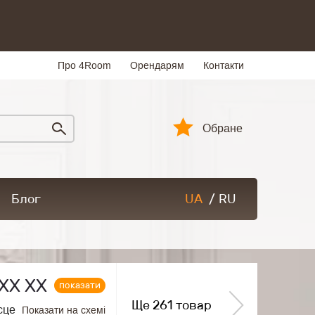
Про 4Room
Орендарям
Контакти
Обране
Блог
UA
/
RU
ХХ ХХ
показати
Ще 261 товар
сце
Показати на схемі