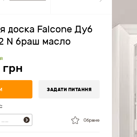
 доска Falcone Дуб
2 N браш масло
я
0
грн
И
ЗАДАТИ ПИТАННЯ
:
Обране