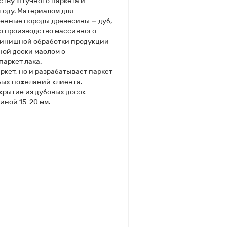
тву штучного паркета и
году. Материалом для
енные породы древесины — дуб,
но производство массивного
финишной обработки продукции
ой доски маслом с
аркет лака.
ркет, но и разрабатывает паркет
бых пожеланий клиента.
крытие из дубовых досок
иной 15-20 мм.