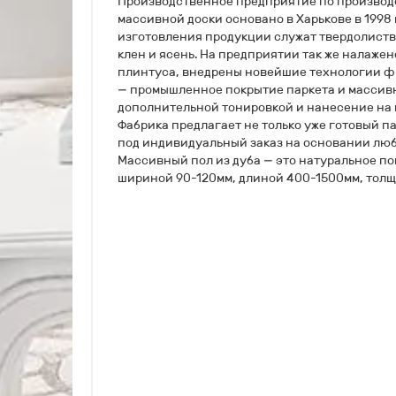
Производственное предприятие по производс
массивной доски основано в Харькове в 1998 
изготовления продукции служат твердолиств
клен и ясень. На предприятии так же налаже
плинтуса, внедрены новейшие технологии 
— промышленное покрытие паркета и массивн
дополнительной тонировкой и нанесение на п
Фабрика предлагает не только уже готовый па
под индивидуальный заказ на основании лю
Массивный пол из дуба — это натуральное по
шириной 90-120мм, длиной 400-1500мм, толщ