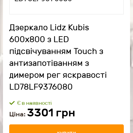
Дзеркало Lidz Kubis
600х800 з LED
підсвічуванням Touch з
антизапотіванням з
димером рег яскравості
LD78LF9376080
Є в наявності
3301
грн
Ціна: