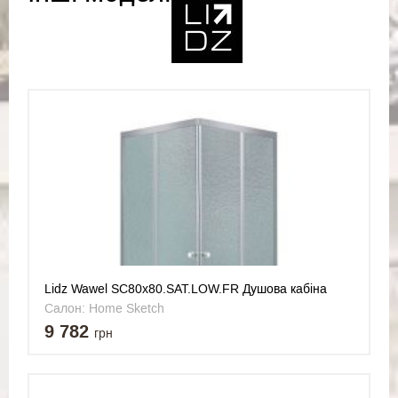
Lidz Wawel SC80x80.SAT.LOW.FR Душова кабіна
квадратна, скло Frost 4 мм + Lidz Душовий піддон
Салон: Home Sketch
KAPIELKA ST80x80х14
9 782
грн