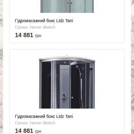
Гідромасажний бокс Lidz Tani
SBM90x90.SAT.HIGH.FR, скло Frost 4 мм
Салон: Home Sketch
14 881
грн
Гідромасажний бокс Lidz Tani
SBM90x90.SAT.HIGH.GR, скло тоноване 4 мм
Салон: Home Sketch
14 881
грн