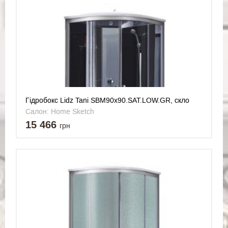
Гідробокс Lidz Tani SBM90x90.SAT.LOW.GR, скло
тоноване 4 мм
Салон: Home Sketch
15 466
грн