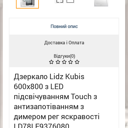
Повний опис
Доставка і Оплата
Відгуки(
0
)
Дзеркало Lidz Kubis
600х800 з LED
підсвічуванням Touch з
антизапотіванням з
димером рег яскравості
LD78LF9376080