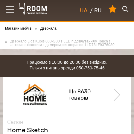
UA
/
RU
Магазин меблів
Дзеркала
Дзеркало Lidz Kubis 600х800 з LED підсвічуванням Touch з
антизапотіванням з димером рег яскравості LD78LF9376080
Працюємо з 10:00 до 20:00 без вихідних.
Тільки з питань оренди 050-750-75-46
Ще 8630
товарів
Салон
Home Sketch