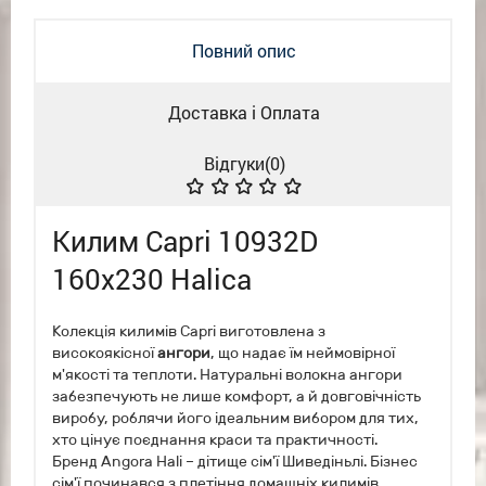
Повний опис
Доставка і Оплата
Відгуки(
0
)
Килим Capri 10932D
160x230 Halica
Колекція килимів Capri виготовлена з
високоякісної
ангори
, що надає їм неймовірної
м'якості та теплоти. Натуральні волокна ангори
забезпечують не лише комфорт, а й довговічність
виробу, роблячи його ідеальним вибором для тих,
хто цінує поєднання краси та практичності.
Бренд Angora Hali
–
дітище сім'ї Шиведіньлі. Бізнес
сім'ї починався з плетіння домашніх килимів.