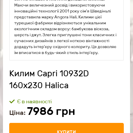
Маючи величезний досвід і використовуючи
інноваційні технології 2001 року сім'я Шіведіньлі
представила марку Angora Hali. Килими цієї
турецької фабрики відрізняються унікальним
екологічним складом ворсу: бамбукова віскоза,
шерсть і джут. Злегка приглушені тони класичних і
сучасних дизайнів з легкої ноткою вінтажності
додадуть інтер'єру східного колориту. Це дозволяє
їм вписатися в будь-який стиль інтер'єру.
Килим Capri 10932D
160x230 Halica
Є в наявності
7986
грн
Ціна:
КУПИТИ