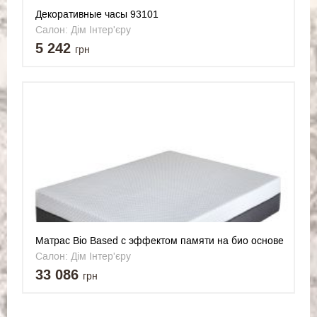
Декоративные часы 93101
Салон: Дім Інтер'єру
5 242
грн
Матрас Bio Based с эффектом памяти на био основе
180*200 Sueño (Sueno)
Салон: Дім Інтер'єру
33 086
грн