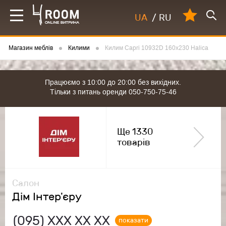
UA
/
RU
Магазин меблів
Килими
Килим Capri 10932D 160x230 Halica
Працюємо з 10:00 до 20:00 без вихідних.
Тільки з питань оренди 050-750-75-46
Ще 1330
товарів
Салон
Дім Інтер'єру
(095)
ХХХ ХХ ХХ
показати