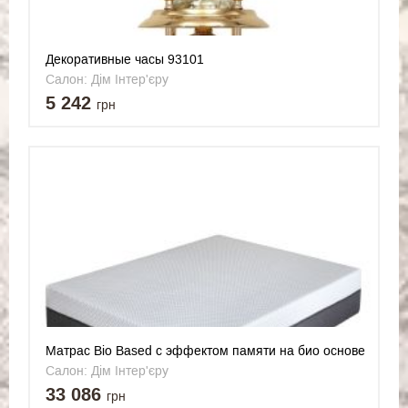
Декоративные часы 93101
Салон: Дім Інтер'єру
5 242
грн
Матрас Bio Based с эффектом памяти на био основе
180*200 Sueño (Sueno)
Салон: Дім Інтер'єру
33 086
грн