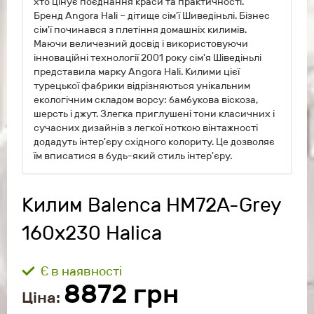
хто цінує поєднання краси та практичності.
Бренд Angora Hali
–
дітище сім'ї Шиведіньлі. Бізнес
сім'ї починався з плетіння домашніх килимів.
Маючи величезний досвід і використовуючи
інноваційні технології 2001 року сім'я Шіведіньлі
представила марку Angora Hali. Килими цієї
турецької фабрики відрізняються унікальним
екологічним складом ворсу: бамбукова віскоза,
шерсть і джут. Злегка приглушені тони класичних і
сучасних дизайнів з легкої ноткою вінтажності
додадуть інтер'єру східного колориту. Це дозволяє
їм вписатися в будь-який стиль інтер'єру.
Килим Balenca HM72A-Grey
160х230 Halica
Є в наявності
8872
грн
Ціна: