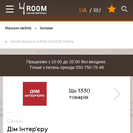
UA
/
RU
Магазин меблів
Килими
Килим Balenca HJ04A 160x230 Halica
Працюємо з 10:00 до 20:00 без вихідних.
Тільки з питань оренди 050-750-75-46
Ще 1330
товарів
Салон
Дім Інтер'єру