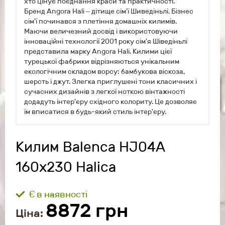
хто цінує поєднання краси та практичності.
Бренд Angora Hali
дітище сім'ї Шиведіньлі. Бізнес
–
сім'ї починався з плетіння домашніх килимів.
Маючи величезний досвід і використовуючи
інноваційні технології 2001 року сім'я Шіведіньлі
представила марку Angora Hali. Килими цієї
турецької фабрики відрізняються унікальним
екологічним складом ворсу: бамбукова віскоза,
шерсть і джут. Злегка приглушені тони класичних і
сучасних дизайнів з легкої ноткою вінтажності
додадуть інтер'єру східного колориту. Це дозволяє
їм вписатися в будь-який стиль інтер'єру.
Килим Balenca HJ04A
160x230 Halica
Є в наявності
8872
грн
Ціна: