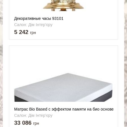
Декоративные часы 93101
Салон: Дім Інтер'єру
5 242
грн
Матрас Bio Based с эффектом памяти на био основе
180*200 Sueño (Sueno)
Салон: Дім Інтер'єру
33 086
грн