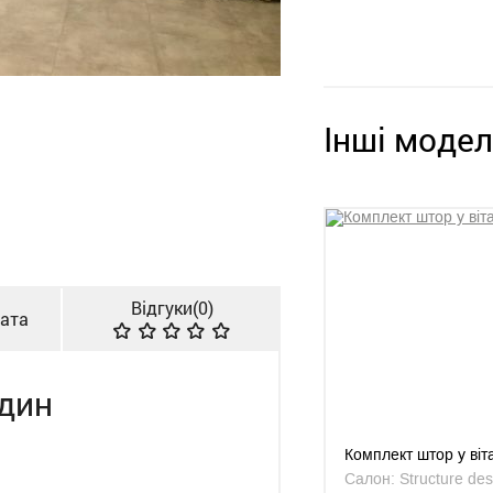
Інші модел
Відгуки(
0
)
лата
рдин
Комплект штор у ві
Салон: Structure des