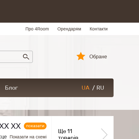
Про 4Room
Орендарям
Контакти
Обране
Блог
UA
/
RU
ХХ ХХ
показати
Ще 11
сце
Показати на схемі
товарів