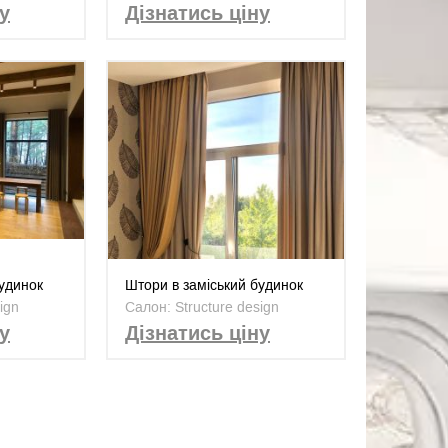
у
Дізнатись ціну
будинок
Штори в заміський будинок
ign
Салон: Structure design
у
Дізнатись ціну