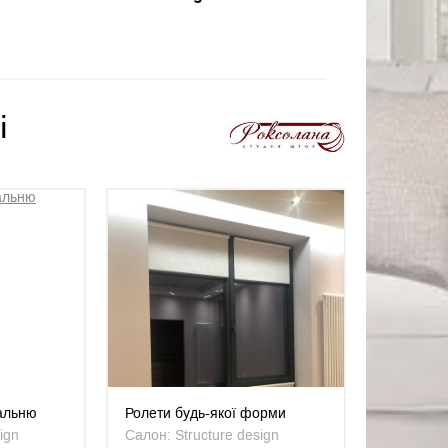
і
тальню
Ролети будь-якої форми
ign
Салон: Structure design