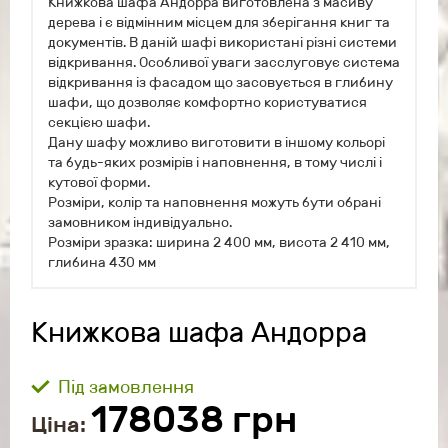
Книжкова шафа Андорра виготовлена з масиву
дерева і є відмінним місцем для зберігання книг та
документів. В даній шафі використані різні системи
відкривання. Особливої уваги засслуговує система
відкривання із фасадом що засовується в глибину
шафи, що дозволяє комфортно користуватися
секцією шафи.
Дану шафу можливо виготовити в іншому кольорі
та будь-яких розмірів і наповнення, в тому числі і
кутової форми.
Розміри, колір та наповнення можуть бути обрані
замовником індивідуально.
Розміри зразка: ширина 2 400 мм, висота 2 410 мм,
глибина 430 мм
Книжкова шафа Андорра
Під замовлення
178038
грн
Ціна: