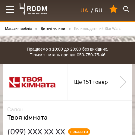
UA
/
RU
Магазин меблів
Дитячі килими
Килимок дитячий Star Wars
Працюємо з 10:00 до 20:00 без вихідних.
Тільки з питань оренди 050-750-75-46
Ще 151 товар
Салон
Твоя кімната
(099)
ХХХ ХХ ХХ
показати