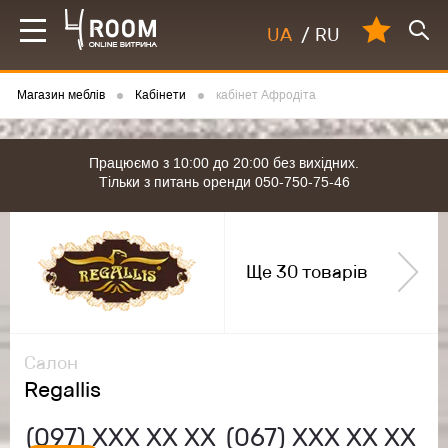
UA
/
RU
Магазин меблів
Кабінети
кабінет Афродіта
Працюємо з 10:00 до 20:00 без вихідних.
Тільки з питань оренди 050-750-75-46
Ще 30 товарів
Салон
Regallis
(097)
ХХХ ХХ ХХ
(067)
ХХХ ХХ ХХ