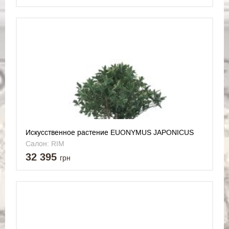
Искусственное растение EUONYMUS JAPONICUS
TREE
Салон: RIM
32 395
грн