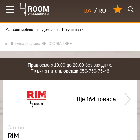
UA
/
RU
Магазин меблів
Декор
Штучні квіти
Штучна рослина HELICONIA TREE
Працюємо з 10:00 до 20:00 без вихідних.
Тільки з питань оренди 050-750-75-46
Ще 164 товара
Салон
RIM