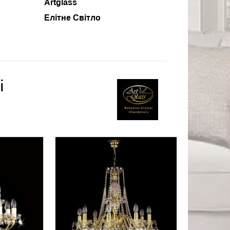
Artglass
Елітне Світло
і