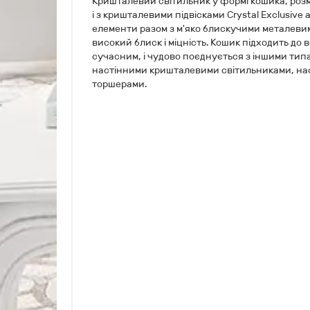
Кришталевий світильник у формі кошика, розм
і з кришталевими підвісками Crystal Exclusive 
елементи разом з м'яко блискучими металев
високий блиск і міцність. Кошик підходить до вс
сучасним, і чудово поєднується з іншими тип
настінними кришталевими світильниками, на
торшерами.