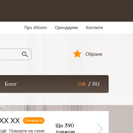
Про 4Room
Орендарям
Контакти
Обране
Блог
UA
/
RU
ХХ ХХ
показати
Ще 390
сце
Показати на схемі
товарів