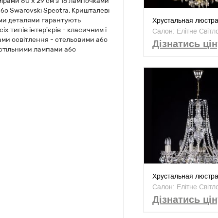
ірами 80 х 29 см з 15 лампочками
або Swarovski Spectra. Кришталеві
ими деталями гарантують
Xрустальная люстр
XII.
іх типів інтер'єрів - класичним і
Салон: Елітне Світл
ами освітлення - стельовими або
Дізнатись цін
стільними лампами або
Xрустальная люстр
VIII. nickel
Салон: Елітне Світл
Дізнатись цін