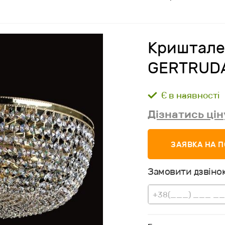
Криштале
GERTRUDA
Є в наявності
Дізнатись цін
ЗАЯВКА НА 
Замовити дзвінок