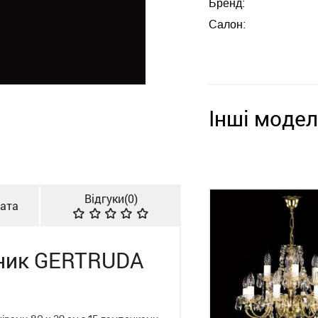
Бренд:
Салон:
Інші модел
Відгуки(
0
)
лата
ьник GERTRUDA