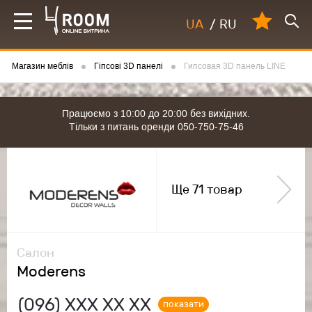
UA
/
RU
Магазин меблів
Гіпсові 3D панелі
Гипсовая 3D панель LINE
Працюємо з 10:00 до 20:00 без вихідних.
Тільки з питань оренди 050-750-75-46
Ще 71 товар
Салон
Moderens
(096)
ХХХ ХХ ХХ
показати