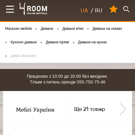
UA
/
RU
Магазин меблів
Дивани
Дивани м'які
Дивани на ніжках
Кухонні дивани
Дивани прямі
Дивани на кухню
диван Вірсавія
Працюємо з 10:00 до 20:00 без вихідних.
Тільки з питань оренди 050-750-75-46
Ще 21 товар