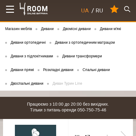
UA
/
RU
Магазин меблів
Дивани
Двомісні дивани
Дивани м'які
Дивани ортопедичні
Дивани з ортопедичним матрацом
Дивани з підлокітниками
Дивани трансформери
Дивани прямі
Розкладні дивани
Спальні дивани
Двоспальні дивани
Диван Турин Line
Працюємо з 10:00 до 20:00 без вихідних.
Тільки з питань оренди 050-750-75-46