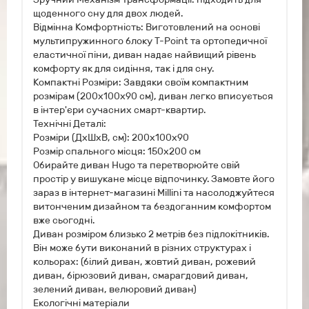
щоденного сну для двох людей.
Відмінна Комфортність: Виготовлений на основі
мультипружинного блоку T-Point та ортопедичної
еластичної піни, диван надає найвищий рівень
комфорту як для сидіння, так і для сну.
Компактні Розміри: Завдяки своїм компактним
розмірам (200х100х90 см), диван легко вписується
в інтер'єри сучасних смарт-квартир.
Технічні Деталі:
Розміри (ДхШхВ, см): 200х100х90
Розмір спального місця: 150х200 см
Обирайте диван Hugo та перетворюйте свій
простір у вишукане місце відпочинку. Замовте його
зараз в інтернет-магазині Millini та насолоджуйтеся
витонченим дизайном та бездоганним комфортом
вже сьогодні.
Диван розміром близько 2 метрів без підлокітників.
Він може бути виконаний в різних структурах і
кольорах: (білий диван, жовтий диван, рожевий
диван, бірюзовий диван, смарагдовий диван,
зелений диван, велюровий диван)
Екологічні матеріали