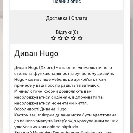
Повний опис
Доставка і Оплата
Відгуки(
0
)
Диван Hugo
Диван Hugo (Хьюго) - втілення мінімалістичного
стилю та функціональності в сучасному дизайні.
Hugo - це не лише мебель, це арт-об'єкт, який
принесе у ваш простір радість та затишок.
Мінімалістичні форми дозволяють вам
насолоджуватися сидінням, відпочивати та
насолоджуватися моментами життя.
Особливості Дивана Hugo:
Кастомізація: Форма дивана може бути адаптована
до вашого смаку та інтер'єру, з урахуванням ваших
улюблених кольорів та відтінків.
Зручний Механізм Трансформації: підходить для