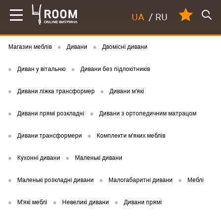
UA
/
RU
Магазин меблів
Дивани
Двомісні дивани
Диван у вітальню
Дивани без підлокітників
Дивани ліжка трансформер
Дивани м'які
Дивани прямі розкладні
Дивани з ортопедичним матрацом
Дивани трансформери
Комплекти м'яких меблів
Кухонні дивани
Маленькі дивани
Маленькі розкладні дивани
Малогабаритні дивани
Меблі
М'які меблі
Невеликі дивани
Дивани прямі