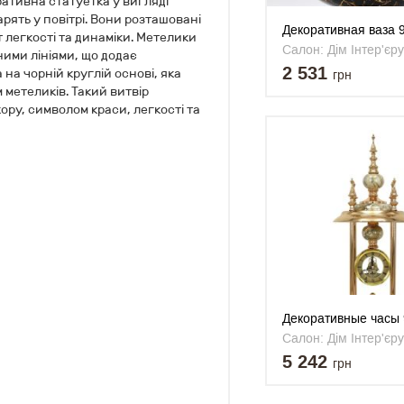
ативна статуетка у вигляді
рять у повітрі. Вони розташовані
Декоративная ваза 
т легкості та динаміки. Метелики
Салон: Дім Інтер'єру
ими лініями, що додає
2 531
 на чорній круглій основі, яка
грн
 метеликів. Такий витвір
ру, символом краси, легкості та
Декоративные часы
Салон: Дім Інтер'єру
5 242
грн