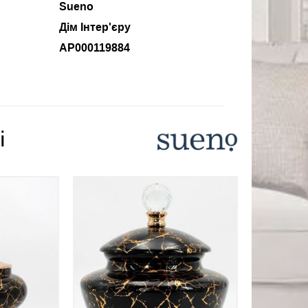
Sueno
Дім Інтер'єру
АР000119884
і