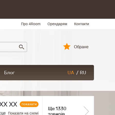
Про 4Room
Орендарям
Контакти
Обране
Блог
UA
/
RU
ХХ ХХ
показати
Ще 1330
сце
Показати на схемі
товарів