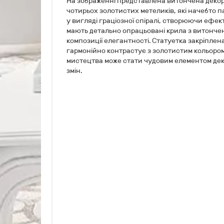
На зображенні представлена витончена декор
чотирьох золотистих метеликів, які начебто па
у вигляді граціозної спіралі, створюючи ефек
мають детально опрацьовані крила з витончен
композиції елегантності. Статуетка закріплена
гармонійно контрастує з золотистим кольором
мистецтва може стати чудовим елементом деко
змін.