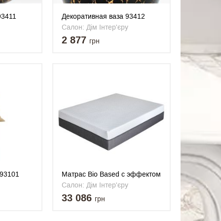
93411
Декоративная ваза 93412
Салон: Дім Інтер'єру
2 877
грн
 93101
Матрас Bio Based с эффектом
памяти на био основе 180*200
Салон: Дім Інтер'єру
Sueño (Sueno)
33 086
грн