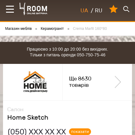
UA
/
RU
Магазин меблів
Керамограніт
Crema Marfil 160*80
Працюємо з 10:00 до 20:00 без вихідних.
Тільки з питань оренди 050-750-75-46
Ще 8630
товарів
Салон
Home Sketch
(050)
ХХХ ХХ ХХ
показати