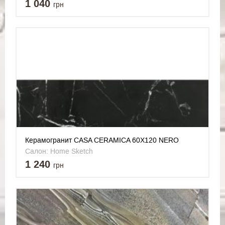
1 040
грн
Керамогранит CASA CERAMICA 60X120 NERO
MARQUINA
Салон: Home Sketch
1 240
грн