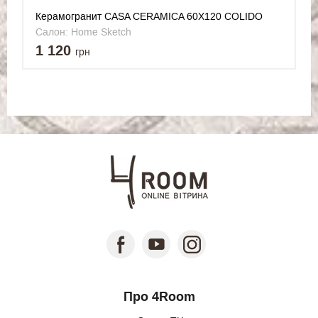
Керамогранит CASA CERAMICA 60X120 COLIDO
NERO
Салон: Home Sketch
1 120
грн
Про 4Room