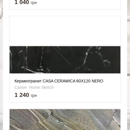
1 040
грн
Керамогранит CASA CERAMICA 60X120 NERO
MARQUINA
Салон: Home Sketch
1 240
грн