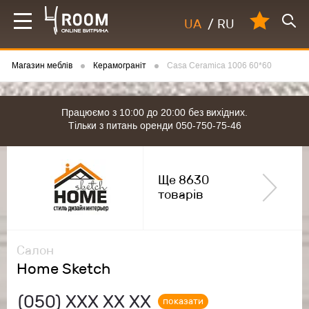
UA
/
RU
Магазин меблів
Керамограніт
Casa Ceramica 1006 60*60
Працюємо з 10:00 до 20:00 без вихідних.
Тільки з питань оренди 050-750-75-46
Ще 8630
товарів
Салон
Home Sketch
(050)
ХХХ ХХ ХХ
показати