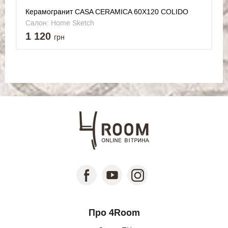
Керамогранит CASA CERAMICA 60X120 COLIDO
NERO
Салон: Home Sketch
1 120
грн
Про 4Room