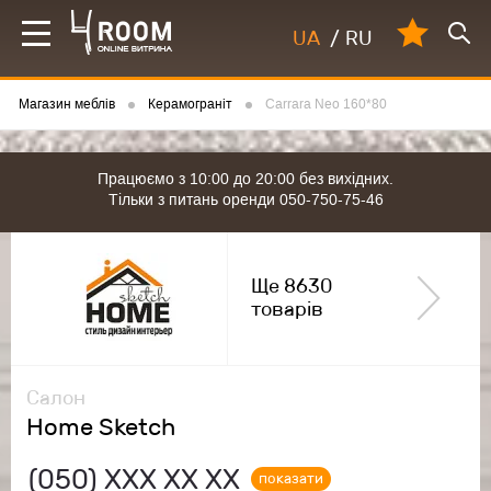
UA
/
RU
Магазин меблів
Керамограніт
Carrara Neo 160*80
Працюємо з 10:00 до 20:00 без вихідних.
Тільки з питань оренди 050-750-75-46
Ще 8630
товарів
Салон
Home Sketch
(050)
ХХХ ХХ ХХ
показати