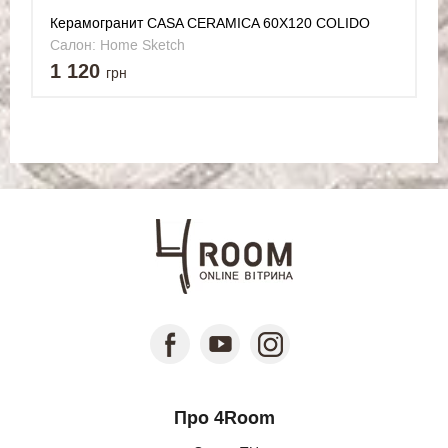
Керамогранит CASA CERAMICA 60X120 COLIDO
NERO
Салон: Home Sketch
1 120
грн
Про 4Room