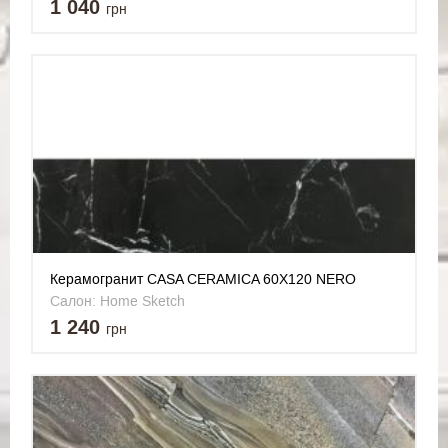
1 040
грн
Керамогранит CASA CERAMICA 60X120 NERO
MARQUINA
Салон: Home Sketch
1 240
грн