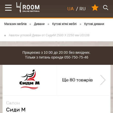
UA
/
RU
Магазин меблів
Дивани
Кутові м'які меблі
Кутові дивани
Авалон угловой Диван от СидиМ 2500 Х 2250 мм UD108
Працюємо з 10:00 до 20:00 без вихідних.
Тільки з питань оренди 050-750-75-46
Ще 80 товарів
Салон
Сиди М