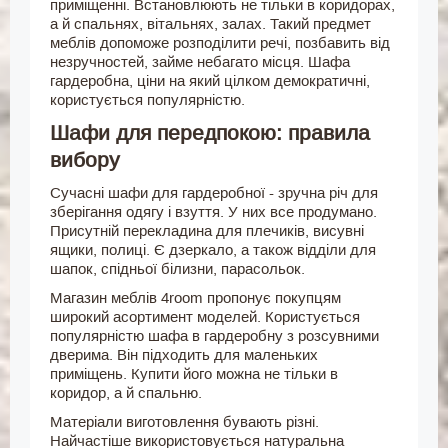
приміщенні. Встановлюють не тільки в коридорах,
а й спальнях, вітальнях, залах. Такий предмет
меблів допоможе розподілити речі, позбавить від
незручностей, займе небагато місця. Шафа
гардеробна, ціни на який цілком демократичні,
користується популярністю.
Шафи для передпокою: правила
вибору
Сучасні шафи для гардеробної - зручна річ для
зберігання одягу і взуття. У них все продумано.
Присутній перекладина для плечиків, висувні
ящики, полиці. Є дзеркало, а також відділи для
шапок, спідньої білизни, парасольок.
Магазин меблів 4room пропонує покупцям
широкий асортимент моделей. Користується
популярністю шафа в гардеробну з розсувними
дверима. Він підходить для маленьких
приміщень. Купити його можна не тільки в
коридор, а й спальню.
Матеріали виготовлення бувають різні.
Найчастіше використовується натуральна