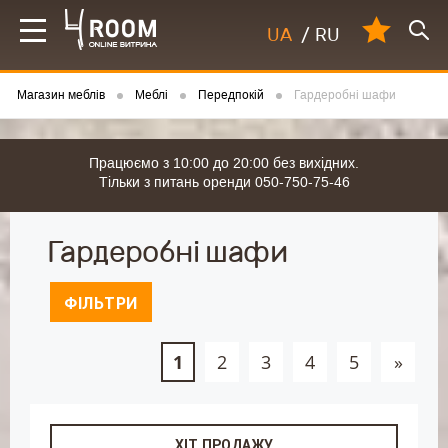
UA
/
RU
Магазин меблів
Меблі
Передпокій
Гардеробні шафи
Працюємо з 10:00 до 20:00 без вихідних.
Тільки з питань оренди 050-750-75-46
Гардеробні шафи
ФІЛЬТРИ
1
2
3
4
5
»
ХІТ ПРОДАЖУ