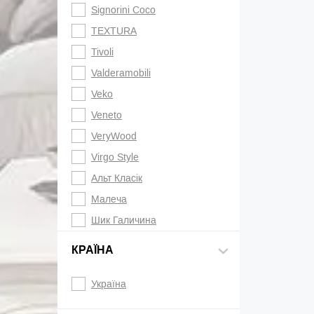
Signorini Coco
TEXTURA
Tivoli
Valderamobili
Veko
Veneto
VeryWood
Virgo Style
Альт Класік
Малеча
Шик Галичина
КРАЇНА
Україна