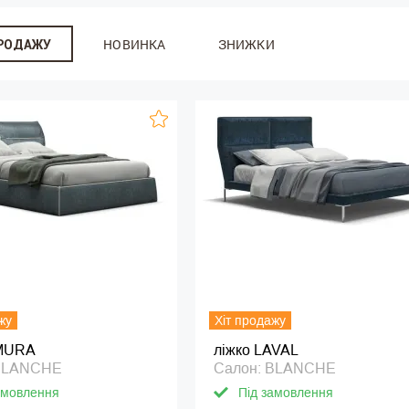
НОВИНКА
ЗНИЖКИ
ПРОДАЖУ
жу
Хіт продажу
IMURA
ліжко LAVAL
 BLANCHE
Салон: BLANCHE
амовлення
Під замовлення