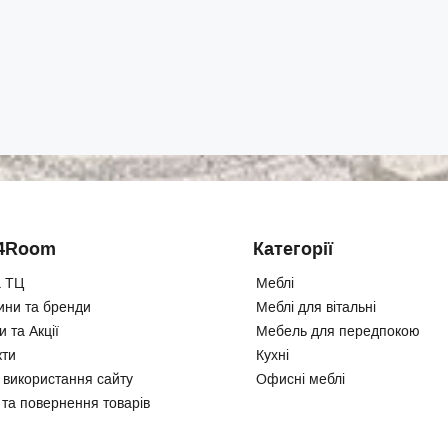
4Room
Категорії
 ТЦ
Меблі
ини та бренди
Меблі для вітальні
 та Акції
Мебель для передпокою
кти
Кухні
 використання сайту
Офисні меблі
 та повернення товарів