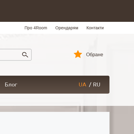
Про 4Room
Орендарям
Контакти
Обране
Блог
UA
/
RU