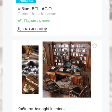
Новинка
кабінет BELLAGIO
Салон: Альт Классик
Під замовлення
Дізнатись ціну
Кабінети Asnaghi Interiors