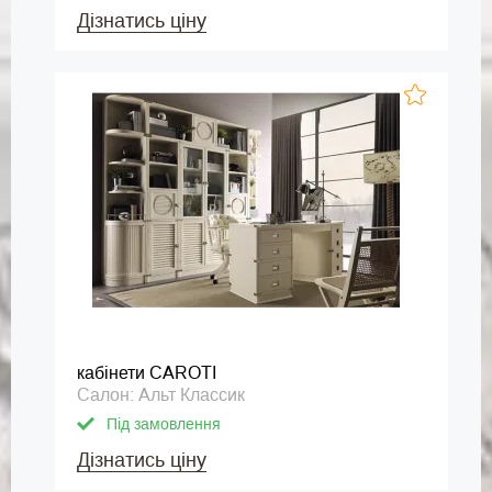
Дізнатись ціну
кабінети CAROTI
Салон: Альт Классик
Під замовлення
Дізнатись ціну