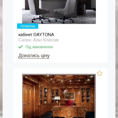
Новинка
кабінет DAYTONA
Салон: Альт Классик
Під замовлення
Дізнатись ціну