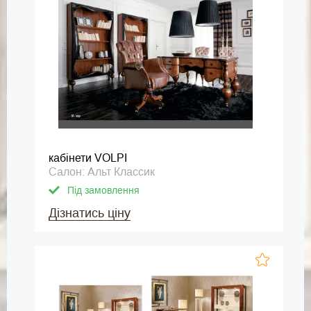
кабінети VOLPI
Салон: Альт Классик
Під замовлення
Дізнатись ціну