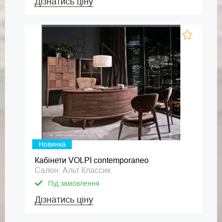
Дізнатись ціну
Новинка
Кабінети VOLPI contemporaneo
Салон: Альт Классик
Під замовлення
Дізнатись ціну