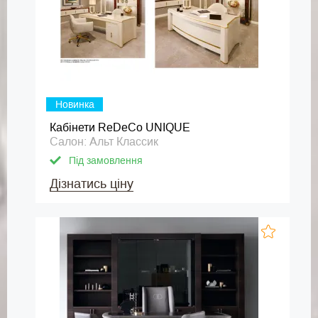
Новинка
Кабінети ReDeCo UNIQUE
Салон: Альт Классик
Під замовлення
Дізнатись ціну