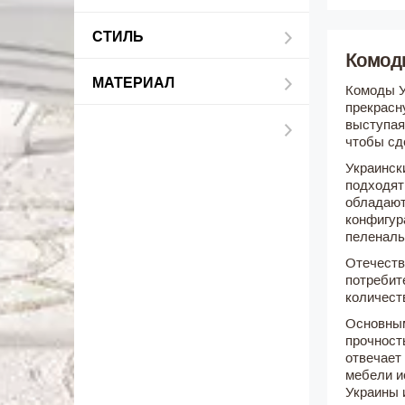
СТИЛЬ
Комод
МАТЕРИАЛ
Комоды У
прекрасн
выступая
чтобы сд
Украинск
подходят
обладают
конфигур
пеленаль
Отечеств
потребит
количест
Основным
прочност
отвечает
мебели и
Украины 