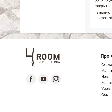
оснащают
закрытие
В нашем 
презента
Про 
Схема
Магаз
Новини
Конта
Умови
Обмін