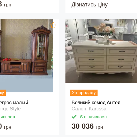
3
Дізнатись ціну
грн
жу
Хіт продажу
етрос малый
Великий комод Антея
irgo Style
Салон: Kartissa
аявності
Є в наявності
0
30 036
грн
грн