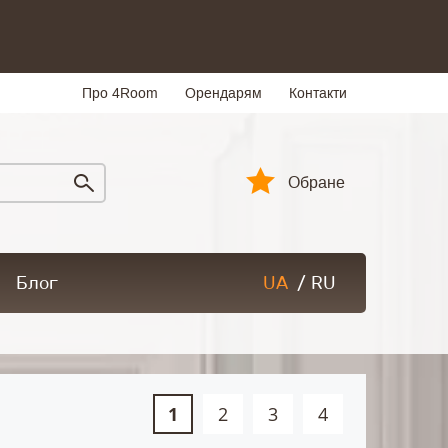
Про 4Room
Орендарям
Контакти
Обране
Блог
UA
/
RU
1
2
3
4