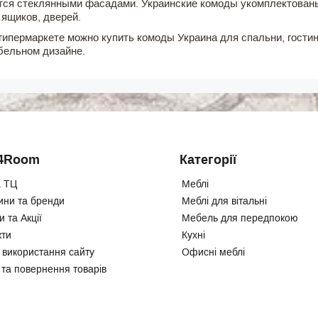
ся стеклянными фасадами. Украинские комоды укомплектован
 ящиков, дверей.
гипермаркете можно купить комоды Украина для спальни, гостин
бельном дизайне.
4Room
Категорії
 ТЦ
Меблі
ини та бренди
Меблі для вітальні
 та Акції
Мебель для передпокою
кти
Кухні
 використання сайту
Офисні меблі
 та повернення товарів