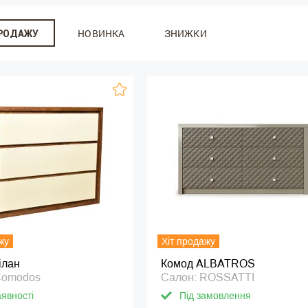
НОВИНКА
ЗНИЖКИ
ПРОДАЖУ
жу
Хіт продажу
ілан
Комод ALBATROS
Comodos
Салон: ROSSATTI
аявності
Під замовлення