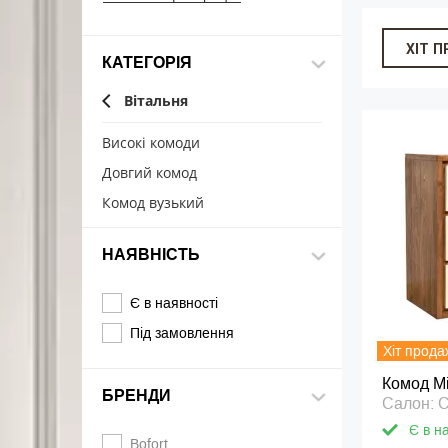
ХІТ 
КАТЕГОРІЯ
Вітальня
Високі комоди
Довгий комод
Комод вузький
НАЯВНІСТЬ
Є в наявності
Під замовлення
Хіт прода
Комод М
БРЕНДИ
Салон: 
Є в н
Bofort