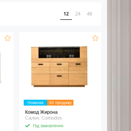
12
24
48
Новинка
Хіт продажу
Комод Жирона
Салон: Comodos
Під замовлення