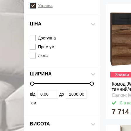
Україна
ЦІНА
Доступна
Преміум
Люкс
ШИРИНА
Знижки
Комод J
темний/
від
до
Салон: M
см.
Є в н
7 714
ВИСОТА