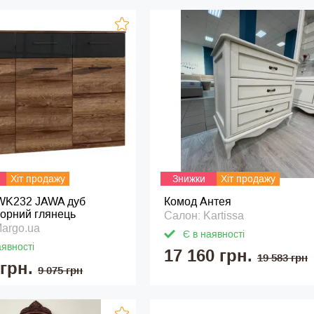
Хіт продажу
Знижки
Хіт продажу
WK232 JAWA дуб
Комод Антея
чорний глянець
Салон: Kartissa
argo.ua
Є в наявності
аявності
17 160 грн.
19 583 грн
 грн.
9 075 грн