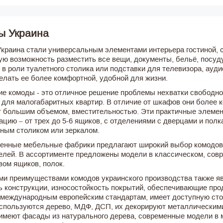
ы Украина
краина стали универсальным элементами интерьера гостиной, 
ую возможность разместить все вещи, документы, бельё, посуду
 в роли туалетного столика или подставки для телевизора, ауд
елать ее более комфортной, удобной для жизни.
ие комоды - это отличное решение проблемы нехватки свободно
 для малогабаритных квартир. В отличие от шкафов они более 
 большим объемом, вместительностью. Эти практичные элемен
ацию – от трех до 5-6 ящиков, с отделениями с дверцами и полк
ным столиком или зеркалом.
енные мебельные фабрики предлагают широкий выбор комодов,
елей. В ассортименте предложены модели в классическом, совр
вом ящиков, полок.
и преимуществами комодов украинского производства также яв
ь конструкции, износостойкость покрытий, обеспечивающие пр
 международным европейским стандартам, имеет доступную стои
спользуются дерево, МДФ, ДСП, их декорируют металлическим
имеют фасады из натурального дерева, современные модели в