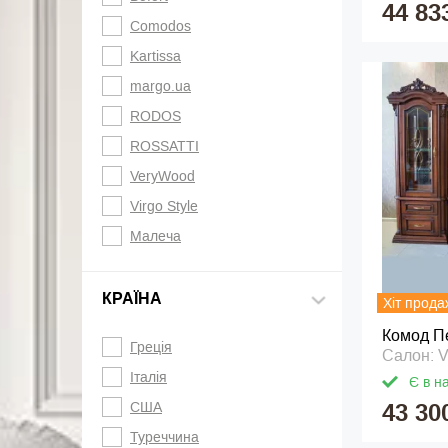
44 83
Comodos
Kartissa
margo.ua
RODOS
ROSSATTI
VeryWood
Virgo Style
Малеча
КРАЇНА
Хіт прода
Комод П
Греція
Салон: V
Італія
Є в н
США
43 30
Туреччина