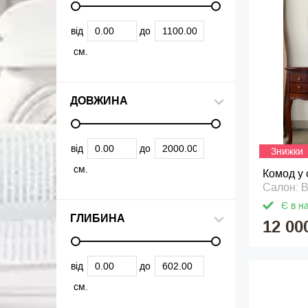
від
до
см.
ДОВЖИНА
від
до
Знижки
см.
Комод у 
Салон: B
Є в н
ГЛИБИНА
12 00
від
до
см.