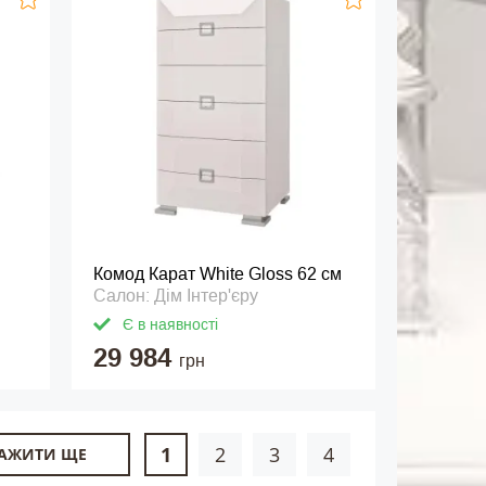
Комод Карат White Gloss 62 см
Салон: Дім Інтер'єру
Є в наявності
29 984
грн
1
2
3
4
АЖИТИ ЩЕ