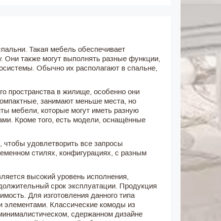
спальни. Такая мебель обеспечивает
. Они также могут выполнять разные функции,
иосистемы. Обычно их располагают в спальне,
го пространства в жилище, особенно они
компактные, занимают меньше места, но
ты мебели, которые могут иметь разную
ами. Кроме того, есть модели, оснащённые
 чтобы удовлетворить все запросы
еменном стилях, конфигурациях, с разным
ляется высокий уровень исполнения,
одолжительный срок эксплуатации. Продукция
мость. Для изготовления данного типа
и элементами. Классические комоды из
 минималистическом, сдержанном дизайне