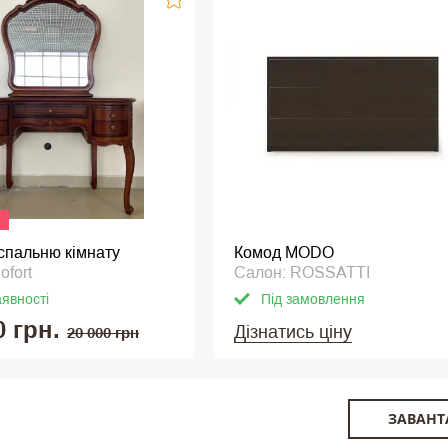
спальню кімнату
Комод MODO
ofort
Салон: ROSSATTI
аявності
Під замовлення
0 грн.
Дізнатись ціну
20 000 грн
ЗАВАНТ