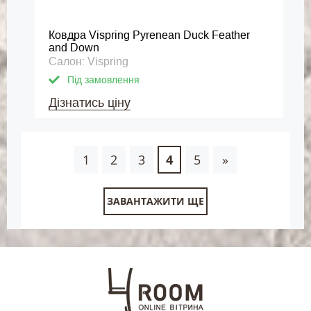
Ковдра Vispring Pyrenean Duck Feather
and Down
Салон: Vispring
Під замовлення
Дізнатись ціну
1
2
3
4
5
»
ЗАВАНТАЖИТИ ЩЕ