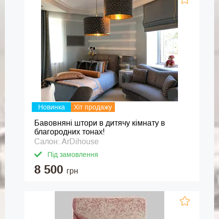
Новинка
Хіт продажу
Бавовняні штори в дитячу кімнату в
благородних тонах!
Салон: ArDihouse
Під замовлення
8 500
грн