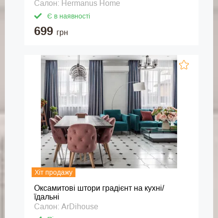
Салон: Hermanus Home
Є в наявності
699
грн
Хіт продажу
Оксамитові штори градієнт на кухні/
їдальні
Салон: ArDihouse