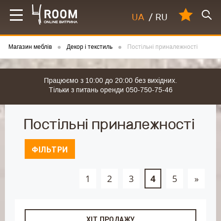
UA
/
RU
Магазин меблів
Декор і текстиль
Постільні приналежності
Працюємо з 10:00 до 20:00 без вихідних.
Тільки з питань оренди 050-750-75-46
Постільні приналежності
ФІЛЬТРИ
1
2
3
4
5
»
ХІТ ПРОДАЖУ