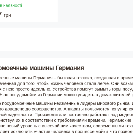
в наявності
7
грн
омоечные машины Германия
ечные машины Германия – бытовая техника, созданная с приме
аченная для того, чтобы жизнь человека стала легче. Они возь
я с нею просто идеально. Устройства помогут вымыть горы посу
йчас посудомойки из Германии можно увидеть в домах жителей р
 посудомоечные машины неизменные лидеры мирового рынка. И
во доведено до совершенства. Аппараты пользуются популярнос
ной надежности. Производители постоянно работают над модер
нствуя их в соответствии с требованиями времени. Германские
но новый уровень с высочайшим качеством, современными техн
оляет исключить участие человека в процессе мойки, что позв