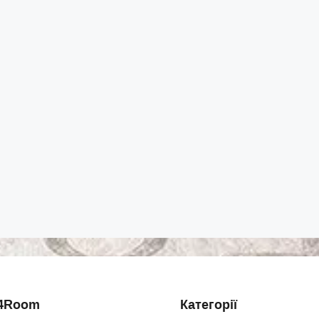
4Room
Категорії