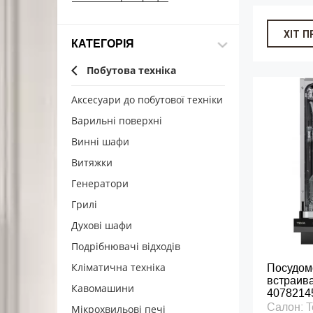
ХІТ 
КАТЕГОРІЯ
Побутова техніка
Аксесуари до побутової техніки
Варильні поверхні
Винні шафи
Витяжки
Генератори
Грилі
Духові шафи
Подрібнювачі відходів
Кліматична техніка
Посудом
встраива
Кавомашини
4078214
Салон: T
Мікрохвильові печі