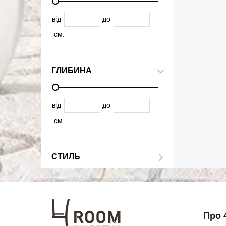
від
до
см.
ГЛИБИНА
від
до
см.
СТИЛЬ
Про 