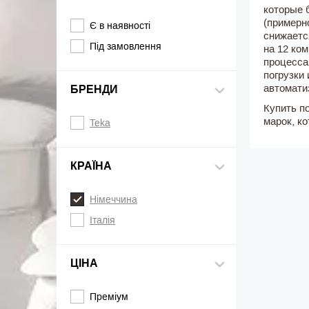
которые 
(примерн
Є в наявності
снижаетс
Під замовлення
на 12 ко
процесса
погрузки
автомати
БРЕНДИ
Купить п
марок, к
Teka
КРАЇНА
Німеччина
Італія
ЦІНА
Преміум