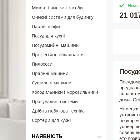
Нєма 
Миючі і чистячі засоби
21 01
Очисні системи для будинку
Парові шафи
Посуд для кухні
Посудомийні машини
Професійне обладнання
Пилососи
Посуд
Пральні машини
Посудомо
Сушильні машини
предназн
Холодильники і морозильники
справятс
дома. Се
Прасувальні системи
Немецкие
Дрібна побутова техніка
устройст
Сортери для кухні
безупреч
усоверше
совершен
НАЯВНІСТЬ
это позв