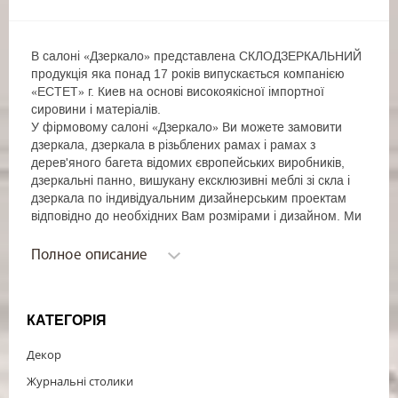
В салоні «Дзеркало» представлена ​​СКЛОДЗЕРКАЛЬНИЙ
продукція яка понад 17 років випускається компанією
«ЕСТЕТ» г. Киев на основі високоякісної імпортної
сировини і матеріалів.
У фірмовому салоні «Дзеркало» Ви можете замовити
дзеркала, дзеркала в різьблених рамах і рамах з
дерев'яного багета відомих європейських виробників,
дзеркальні панно, вишукану ексклюзивні меблі зі скла і
дзеркала по індивідуальним дизайнерським проектам
відповідно до необхідних Вам розмірами і дизайном. Ми
реалізуємо найскладніші, сміливі дизайнерські рішення в
області виробництва виробів зі скла і дзеркал створюючи
Полное описание
якісні, довговічні і естетичні предмети інтер'єру.
Актуальним сучасним напрямком пропонованої нами
продукції є виробництво різьблених рам на основі МДФ з
КАТЕГОРІЯ
покриттям: патинуванням, золоченням сріблення,
«прованс» ручної роботи. В асортименті широкий вибір
Декор
моделей ексклюзивних рам які можуть бути виготовлені в
індивідуальних розмірах з нанесенням художнього
Журнальні столики
покриття доповнює загальну концепцію і стиль вашого